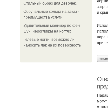
держи
Стильный образ для девочек.
загря
Обручальные кольца на заказ -
и сры
преимущества услуги
Испол
Удивительный маникюр по фен
Испол
шуй: иероглифы на ногтях
наращ
Гелевые ногти: возможно ли
приве
наносить лак на их поверхность
читат
Отв
пре
Наращ
могут
отвал