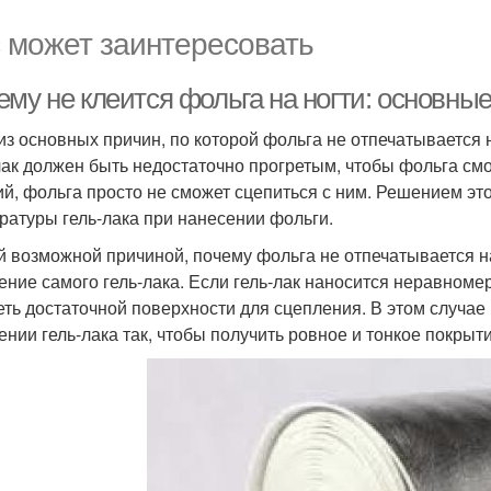
 может заинтересовать
ему не клеится фольга на ногти: основны
из основных причин, по которой фольга не отпечатывается н
лак должен быть недостаточно прогретым, чтобы фольга смо
ий, фольга просто не сможет сцепиться с ним. Решением э
ратуры гель-лака при нанесении фольги.
й возможной причиной, почему фольга не отпечатывается н
ение самого гель-лака. Если гель-лак наносится неравном
еть достаточной поверхности для сцепления. В этом случа
ении гель-лака так, чтобы получить ровное и тонкое покрыти