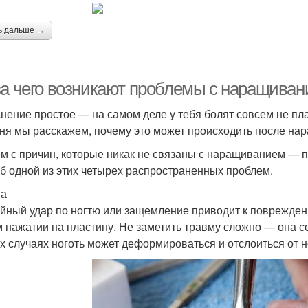
ь дальше →
за чего возникают проблемы с наращивани
нение простое — на самом деле у тебя болят совсем не пл
ня мы расскажем, почему это может происходить после нар
м с причин, которые никак не связаны с наращиванием — пр
об одной из этих четырех распространенных проблем.
ма
йный удар по ногтю или защемление приводит к поврежден
 нажатии на пластину. Не заметить травму сложно — она с
х случаях ноготь может деформироваться и отслоиться от н