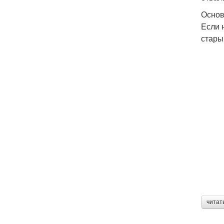
Основ
Если 
стары
читат