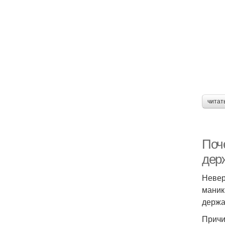
читат
Поче
держ
Невер
маник
держа
Причи