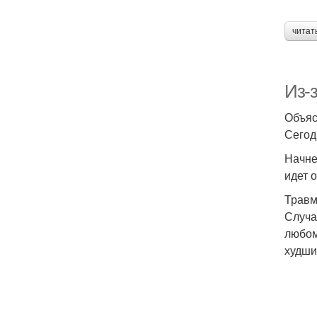
читат
Из-
Объяс
Сегод
Начне
идет 
Трав
Случа
любом
худши