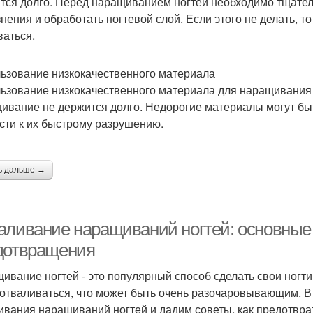
тся долго. Перед наращиванием ногтей необходимо тщательн
знения и обработать ногтевой слой. Если этого не делать, 
ваться.
ьзование низкокачественного материала
ьзование низкокачественного материала для наращивания н
ивание не держится долго. Недорогие материалы могут бы
сти к их быстрому разрушению.
ь дальше →
аливание наращиваний ногтей: основные
дотвращения
ивание ногтей - это популярный способ сделать свои ногт
 отваливаться, что может быть очень разочаровывающим. 
ивания наращиваний ногтей и дадим советы, как предотврат