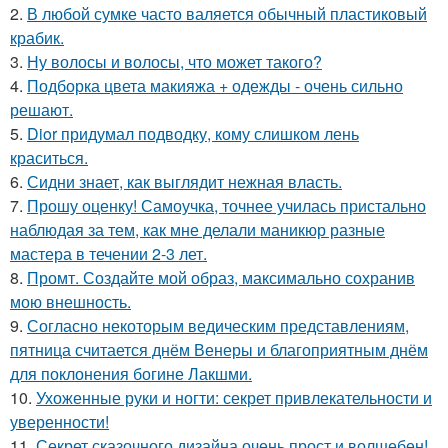
2.
В любой сумке часто валяется обычный пластиковый
крабик.
3.
Ну волосы и волосы, что может такого?
4.
Подборка цвета макияжа + одежды - очень сильно
решают.
5.
Dior придумал подводку, кому слишком лень
краситься.
6.
Сидни знает, как выглядит нежная власть.
7.
Прошу оценку! Самоучка, точнее училась пристально
наблюдая за тем, как мне делали маникюр разные
мастера в течении 2-3 лет.
8.
Промт. Создайте мой образ, максимально сохранив
мою внешность.
9.
Согласно некоторым ведическим представлениям,
пятница считается днём Венеры и благоприятным днём
для поклонения богине Лакшми.
10.
Ухоженные руки и ногти: секрет привлекательности и
уверенности!
11.
Секрет сказочного дизайна очень прост и волшебен!