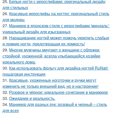
25.
Белые ногти с иероглифами: оригинальный дизайн
для стильных
26.
Красивые иероглифы на ногтях: оригинальный стиль
для модниц
27.
Маникюр в японском стиле с иероглифами 'миндаль':
уникальный дизайн для изысканных
28.
Наращивание ногтей может помочь укрепить слабые
и ломкие ногти, предотвращая их ломкость!
29.
Многие мужчины мечтают о женщине с обложки:
стройной, ухоженной, всегда улыбающейся хозяйке
идеального дома.
30.
Как использовать фольгу для дизайна ногтей RuNail:
пошаговая инструкция
31.
Красивые, ухоженные ноготочки и ручки могут
изменить не только внешний вид, но и настроение!
32.
Розовое и чёрное: идеальное сочетание в маникюре
33.
Ожидание и реальность.
34.
Маникюр для разных рук: розовый и черный – стиль
для всех