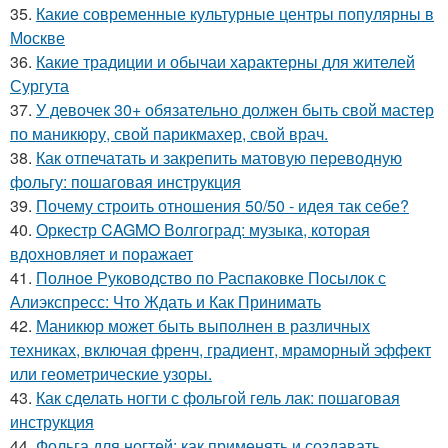
35.
Какие современные культурные центры популярны в
Москве
36.
Какие традиции и обычаи характерны для жителей
Сургута
37.
У девочек 30+ обязательно должен быть свой мастер
по маникюру, свой парикмахер, свой врач.
38.
Как отпечатать и закрепить матовую переводную
фольгу: пошаговая инструкция
39.
Почему строить отношения 50/50 - идея так себе?
40.
Оркестр CAGMO Волгоград: музыка, которая
вдохновляет и поражает
41.
Полное Руководство по Распаковке Посылок с
Алиэкспресс: Что Ждать и Как Принимать
42.
Маникюр может быть выполнен в различных
техниках, включая френч, градиент, мраморный эффект
или геометрические узоры.
43.
Как сделать ногти с фольгой гель лак: пошаговая
инструкция
44.
Фольга для ногтей: как применять и создавать