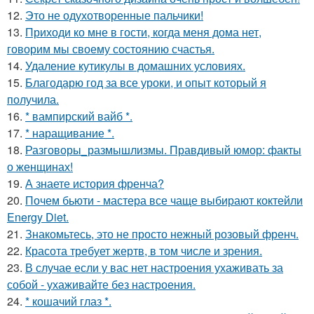
12.
Это не одухотворенные пальчики!
13.
Приходи ко мне в гости, когда меня дома нет,
говорим мы своему состоянию счастья.
14.
Удаление кутикулы в домашних условиях.
15.
Благодарю год за все уроки, и опыт который я
получила.
16.
* вампирский вайб *.
17.
* наращивание *.
18.
Разговоры_размышлизмы. Правдивый юмор: факты
о женщинах!
19.
А знаете история френча?
20.
Почем бьюти - мастера все чаще выбирают коктейли
Energy Diet.
21.
Знакомьтесь, это не просто нежный розовый френч.
22.
Красота требует жертв, в том числе и зрения.
23.
В случае если у вас нет настроения ухаживать за
собой - ухаживайте без настроения.
24.
* кошачий глаз *.