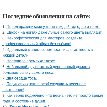
Последние обновления на сайте:
1.
Перед праздниками у меня каждый год одно и то же.
2.
Шифон на ногтях даже лучше самого цвета выглядит.
3.
Нейрофотосессия для мастеров: создайте
профессиональный образ без съёмок!
4.
Идеальный маникюр: нежность и элегантность в
каждой детали.
5.
Наступило времечко такое:
6.
Небольшой двухэтажный деревянный домик в
большом селе у самого леса.
7.
Два сердца тоса.
8.
Педикюрчик, как способ создавать весеннее
настроение!
9.
Как верно подмечено, что весна - это не просто время
года, а состояние души!
10.
"Голые Ногти" что это?