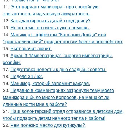
11.
Этот вариант маникюра - про спокойную
элегантность и идеальную аккуратность.
12.
Как адаптировать дизайн под длину?
13.
Не по теме, но очень нужна помощь.
14.
Маникюр с эффектом "Капельки Дождя" или
"кристаллический" придает ногтям блеск и волшебство.
15.
Бьёт значит любит.
16.
Аркан 3 "Императрица": энергия императрицы,
хозяйки.
17.
Подготовка невесты к дню свадьбы: советы.
18.
Неделя 34 / 52.
19.
Маникюр, который запомнит каждая.
20.
Недавно в комментариях затронули тему моего
маникюра и было много вопросов, не мешают ли
длинные ногти мне в работе?
21.
Наш волонтерский отряд отправился в детский дом,
чтобы подарить детям немного тепла и заботы!
22.
Чем полезно масло для кутикулы?