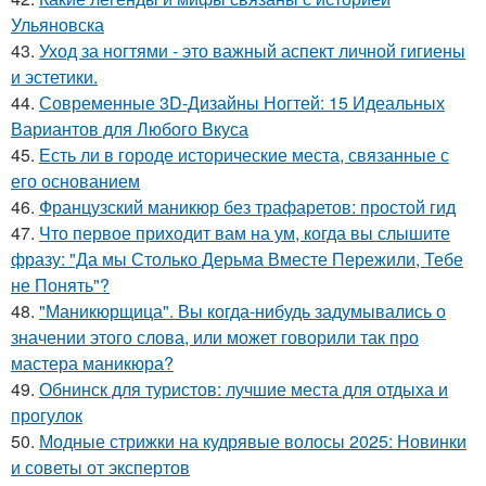
Ульяновска
43.
Уход за ногтями - это важный аспект личной гигиены
и эстетики.
44.
Современные 3D-Дизайны Ногтей: 15 Идеальных
Вариантов для Любого Вкуса
45.
Есть ли в городе исторические места, связанные с
его основанием
46.
Французский маникюр без трафаретов: простой гид
47.
Что первое приходит вам на ум, когда вы слышите
фразу: "Да мы Столько Дерьма Вместе Пережили, Тебе
не Понять"?
48.
"Маникюрщица". Вы когда-нибудь задумывались о
значении этого слова, или может говорили так про
мастера маникюра?
49.
Обнинск для туристов: лучшие места для отдыха и
прогулок
50.
Модные стрижки на кудрявые волосы 2025: Новинки
и советы от экспертов