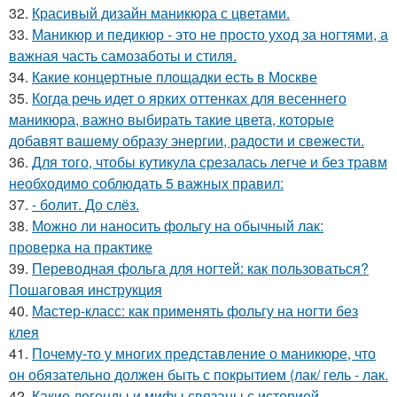
32.
Красивый дизайн маникюра с цветами.
33.
Маникюр и педикюр - это не просто уход за ногтями, а
важная часть самозаботы и стиля.
34.
Какие концертные площадки есть в Москве
35.
Когда речь идет о ярких оттенках для весеннего
маникюра, важно выбирать такие цвета, которые
добавят вашему образу энергии, радости и свежести.
36.
Для того, чтобы кутикула срезалась легче и без травм
необходимо соблюдать 5 важных правил:
37.
- болит. До слёз.
38.
Можно ли наносить фольгу на обычный лак:
проверка на практике
39.
Переводная фольга для ногтей: как пользоваться?
Пошаговая инструкция
40.
Мастер-класс: как применять фольгу на ногти без
клея
41.
Почему-то у многих представление о маникюре, что
он обязательно должен быть с покрытием (лак/ гель - лак.
42.
Какие легенды и мифы связаны с историей