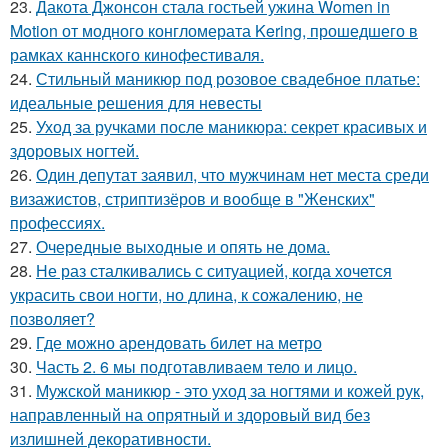
23.
Дакота Джонсон стала гостьей ужина Women in
Motion от модного конгломерата Kering, прошедшего в
рамках каннского кинофестиваля.
24.
Стильный маникюр под розовое свадебное платье:
идеальные решения для невесты
25.
Уход за ручками после маникюра: секрет красивых и
здоровых ногтей.
26.
Один депутат заявил, что мужчинам нет места среди
визажистов, стриптизёров и вообще в "Женских"
профессиях.
27.
Очередные выходные и опять не дома.
28.
Не раз сталкивались с ситуацией, когда хочется
украсить свои ногти, но длина, к сожалению, не
позволяет?
29.
Где можно арендовать билет на метро
30.
Часть 2. 6 мы подготавливаем тело и лицо.
31.
Мужской маникюр - это уход за ногтями и кожей рук,
направленный на опрятный и здоровый вид без
излишней декоративности.