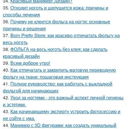
34.
Красивый маникюр! Дизайн?
35.
Отходит ноготь и шелушится кожа: причины и
способы лечения
36.
Почему не клеится фольга на ногти: основные
причины и решения
37.
Born Pretty Store: как красиво отпечатать фольгу на
весь ноготь
38.
ФОЛЬГА на весь ноготь без клея: как сделать
красивый дизайн
39.
Всем доброе утро!
40.
Как отпечатать и закрепить матовую переводную
фольгу на ткани: пошаговая инструкция
41.
Полное руководство: как работать с выкладной
фольгой для начинающих
42.
Уход за ногтями - это важный аспект личной гигиены
и эстетики.
43.
Как начинающему эксперту устроить фотосессию и
не сойти с ума.
44.
Маникюр с 3D фигурами: как создать уникальный