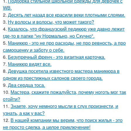
1.
Подборка стильной школьной одежды для девочек с
WB.
2.
Десять лет назад все красили веки плотными слоями.
3.
Ну волосы и волосы, что может такого?
4.
Казалось, что французский педикюр уже давно лежит
где-то в папке "ну Нормально, но Скучно".
5.
Маникюр - это не про расходы, не про ревность, а про
самооценку и заботу о себе.
6.
Безупречный френч - это визитная карточка.
7.
Маникюр видят все.
8.
Девушка посетила известного мастера маникюра в
одном из престижных салонов своего города.
9.
Два сердца тоса.
10.
Мастера, скажите пожалуйста, почему ноготь мог так
отойти?
11.
Знаете, хочу немного мысли в слух произнести, и
узнать, а как у вас?
12.
В нашей компании мы верим, что поиск жилья - это
не просто сделка, а целое приключение!