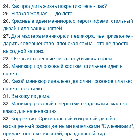
24.
Как продлить жизнь покрытию гель - лак?
25.
Я такая жадная … до лета!
26.
Красивые идеи маникюра с иероглифами: стильный
дизайн для ваших ногтей
27.
Для мастера маникюра и педикюра, чье призвание -
дарить совершенство, японская сауна - это не просто
выходной каприз.
28.
Очень интересные числа опубликовал фом.
29.
Маникюр под розовый костюм: стильные идеи и
советы
30.
Какой маникюр идеально дополнит розовое платье:
советы по стилю
31.
Выхожу из дома.
32.
Маникюр розовый с черными сердечками: мастер-
класс для начинающих
33.
Коррекция. Оригинальный и игривый дизайн,
насыщенный разноцветными капельками "Бульенками",
придает ногтям сияющий, праздничный вид.