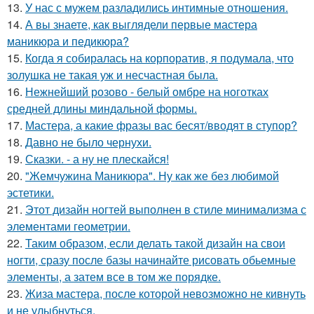
13.
У нас с мужем разладились интимные отношения.
14.
А вы знаете, как выглядели первые мастера
маникюра и педикюра?
15.
Когда я собиралась на корпоратив, я подумала, что
золушка не такая уж и несчастная была.
16.
Нежнейший розово - белый омбре на ноготках
средней длины миндальной формы.
17.
Мастера, а какие фразы вас бесят/вводят в ступор?
18.
Давно не было чернухи.
19.
Сказки. - а ну не плескайся!
20.
"Жемчужина Маникюра". Ну как же без любимой
эстетики.
21.
Этот дизайн ногтей выполнен в стиле минимализма с
элементами геометрии.
22.
Таким образом, если делать такой дизайн на свои
ногти, сразу после базы начинайте рисовать обьемные
элементы, а затем все в том же порядке.
23.
Жиза мастера, после которой невозможно не кивнуть
и не улыбнуться.