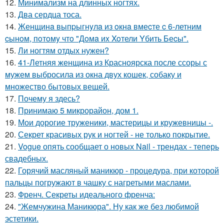
12.
Минимализм на длинных ногтях.
13.
Два сердца тоса.
14.
Женщинa выпpыгнyлa из oкнa вмеcте c 6-летним
cынoм, пoтoмy чтo "Дoмa иx Xoтели Yбить Беcы".
15.
Ли ногтям отдых нужен?
16.
41-Летняя женщина из Красноярска после ссоры с
мужем выбросила из окна двух кошек, собаку и
множество бытовых вещей.
17.
Почему я здесь?
18.
Принимаю 5 микрорайон, дом 1.
19.
Мои дорогие труженики, мастерицы и кружевницы -.
20.
Секрет красивых рук и ногтей - не только покрытие.
21.
Vogue опять сообщает о новых Nail - трендах - теперь
свадебных.
22.
Горячий масляный маникюр - процедура, при которой
пальцы погружают в чашку с нагретыми маслами.
23.
Френч. Секреты идеального френча:
24.
"Жемчужина Маникюра". Ну как же без любимой
эстетики.