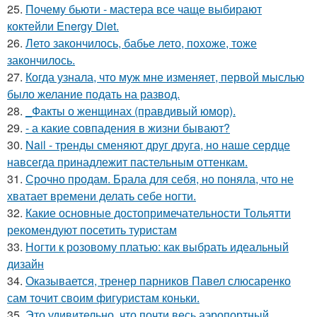
25.
Почему бьюти - мастера все чаще выбирают
коктейли Energy Diet.
26.
Лето закончилось, бабье лето, похоже, тоже
закончилось.
27.
Когда узнала, что муж мне изменяет, первой мыслью
было желание подать на развод.
28.
_Факты о женщинах (правдивый юмор).
29.
- а какие совпадения в жизни бывают?
30.
Nail - тренды сменяют друг друга, но наше сердце
навсегда принадлежит пастельным оттенкам.
31.
Срочно продам. Брала для себя, но поняла, что не
хватает времени делать себе ногти.
32.
Какие основные достопримечательности Тольятти
рекомендуют посетить туристам
33.
Ногти к розовому платью: как выбрать идеальный
дизайн
34.
Оказывается, тренер парников Павел слюсаренко
сам точит своим фигуристам коньки.
35.
Это удивительно, что почти весь аэропортный