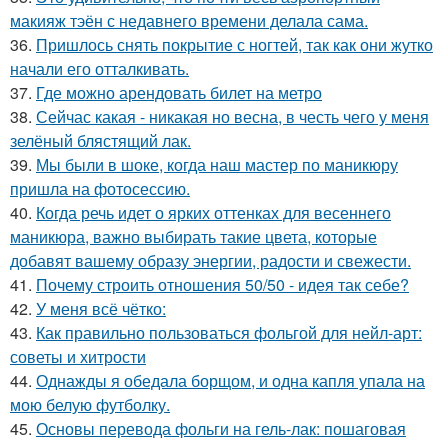
макияж тэён с недавнего времени делала сама.
36.
Пришлось снять покрытие с ногтей, так как они жутко
начали его отталкивать.
37.
Где можно арендовать билет на метро
38.
Сейчас какая - никакая но весна, в честь чего у меня
зелёный блястящий лак.
39.
Мы были в шоке, когда наш мастер по маникюру
пришла на фотосессию.
40.
Когда речь идет о ярких оттенках для весеннего
маникюра, важно выбирать такие цвета, которые
добавят вашему образу энергии, радости и свежести.
41.
Почему строить отношения 50/50 - идея так себе?
42.
У меня всё чётко:
43.
Как правильно пользоваться фольгой для нейл-арт:
советы и хитрости
44.
Однажды я обедала борщом, и одна капля упала на
мою белую футболку.
45.
Основы перевода фольги на гель-лак: пошаговая