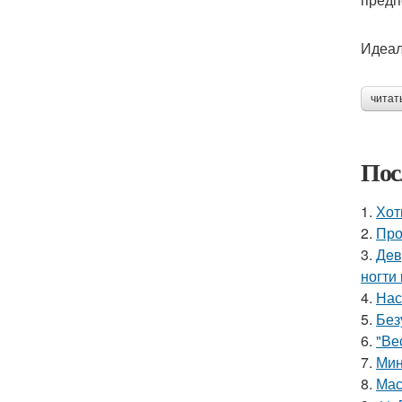
Идеал
читат
Пос
1.
Хот
2.
Про
3.
Дeв
ногти
4.
Нас
5.
Без
6.
"Ве
7.
Мин
8.
Мас