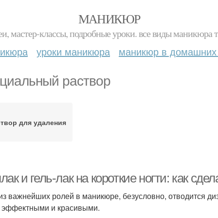
МАНИКЮР
и, мастер-классы, подробные уроки. все виды маникюра т
никюра
уроки маникюра
маникюр в домашних
циальный раствор
створ для удаления
ак и гель-лак на короткие ногти: как сд
из важнейших ролей в маникюре, безусловно, отводится диз
 эффектными и красивыми.