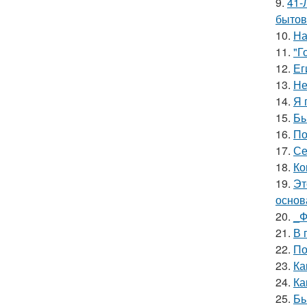
9.
41-
бытов
10.
На
11.
"Г
12.
Ег
13.
Не
14.
Я 
15.
Бы
16.
По
17.
Се
18.
Ко
19.
Эт
основ
20.
_Ф
21.
В 
22.
По
23.
Ка
24.
Ка
25.
Бь