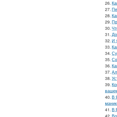
26.
Ка
27.
Пе
28.
Ка
29.
Пр
30.
Чт
31.
До
32.
И 
33.
Ка
34.
Су
35.
Со
36.
Ка
37.
Ал
38.
Ус
39.
Ко
вашем
40.
В 
маник
41.
В 
42.
Во