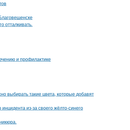
тов
 Благовещенске
го отталкивать.
лечению и профилактике
жно выбирать такие цвета, которые добавят
 инцидента из-за своего жёлто-синего
никюра.