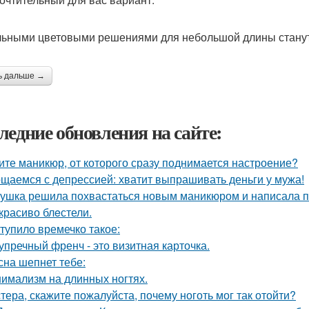
ьными цветовыми решениями для небольшой длины станут
ь дальше →
ледние обновления на сайте:
ите маникюр, от которого сразу поднимается настроение?
щаемся с депрессией: хватит выпрашивать деньги у мужа!
ушка решила похвастаться новым маникюром и написала по
 красиво блeстели.
тупило времечко такое:
упречный френч - это визитная карточка.
сна шепнет тебе:
имализм на длинных ногтях.
тера, скажите пожалуйста, почему ноготь мог так отойти?