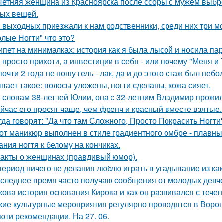
Летняя женщина из Красноярска после ссоры с мужем выбро
ых вещей.
 выходных приезжали к нам родственники, среди них три мо
олые Ногти" что это?
ипет на минималках: история как я была лысой и носила пар
 просто прихоти, а инвестиции в себя - или почему "Меня и
почти 2 года не ношу гель - лак, да и до этого стаж был неб
вает такое: волосы уложены, ногти сделаны, кожа сияет.
 словам 38-летней Юлии, она с 32-летним Владимир прожил
йчас его просят чаще, чем френч и красный вместе взятые.
гда говорят: "Да что там Сложного, Просто Покрасить Ногти"
от маникюр выполнен в стиле градиентного омбре - плавны
ания ногтя к белому на кончиках.
акты о женщинах (правдивый юмор).
период ничего не делания люблю играть в угадывание из ка
следнее время часто получаю сообщения от молодых девчо
кова история основания Кирова и как он развивался с тече
кие культурные мероприятия регулярно проводятся в Воро
юти рекомендации. На 27. 06.