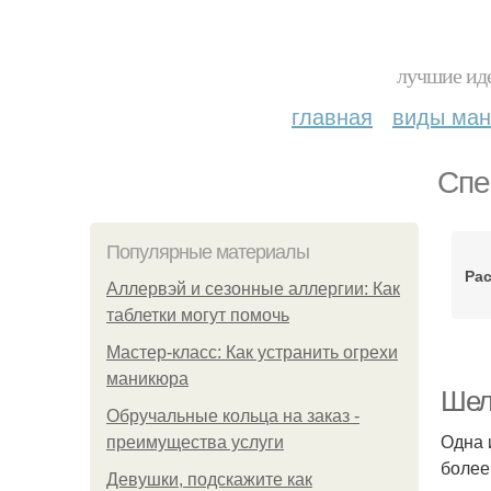
лучшие иде
главная
виды ма
Спе
Популярные материалы
Ра
Аллервэй и сезонные аллергии: Как
таблетки могут помочь
Мастер-класс: Как устранить огрехи
маникюра
Шелл
Обручальные кольца на заказ -
Одна 
преимущества услуги
более
Девушки, подскажите как