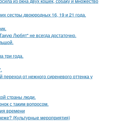
сила из окна двух кошек, собаку и множество
их сестры двоюродных 16, 19 и 21 года.
ик.
 Такую Любят" не всегда достаточно.
ольшой.
а три года.
.
й переход от нежного сиреневого оттенка у
кой страны люди.
нок с таким вопросом.
ния времени
неже? (Культурные мероприятия)