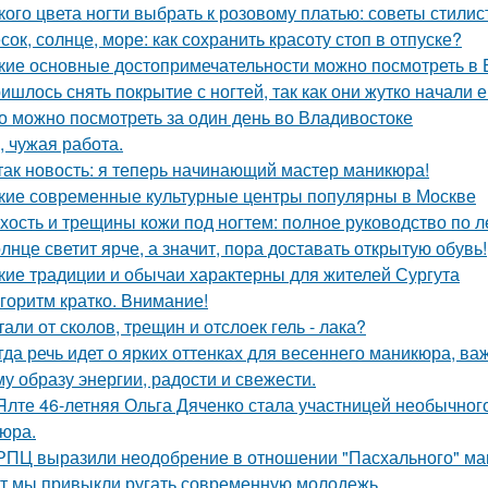
кого цвета ногти выбрать к розовому платью: советы стилис
сок, солнце, море: как сохранить красоту стоп в отпуске?
кие основные достопримечательности можно посмотреть в
ишлось снять покрытие с ногтей, так как они жутко начали е
о можно посмотреть за один день во Владивостоке
, чужая работа.
так новость: я теперь начинающий мастер маникюра!
кие современные культурные центры популярны в Москве
хость и трещины кожи под ногтем: полное руководство по 
лнце светит ярче, а значит, пора доставать открытую обувь!
кие традиции и обычаи характерны для жителей Сургута
горитм кратко. Внимание!
тали от сколов, трещин и отслоек гель - лака?
гда речь идет о ярких оттенках для весеннего маникюра, ва
у образу энергии, радости и свежести.
Ялте 46-летняя Ольга Дяченко стала участницей необычного
юра.
РПЦ выразили неодобрение в отношении "Пасхального" ма
т мы привыкли ругать современную молодежь.