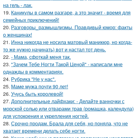
на гель - лак.
19.
Каникулы в самом разгаре, а это значит - время для
семейных приключений!
20.
Разговоры_размышлизмы. Правдивый юмор: факты
о женщинах!
21.
Инна никогда не носила матовый маникюр, но когда-
то же нужно начинать) вот и настал тот день.
22.
- Мама, сфоткай меня так.
23.
"Зачем Тебе Ногти Такой Ценой" - написали мне
однажды в комментариях.
24.
Рубрика "Не у нас".
25.
Маме мужа почти 90 лет!
26.
Учусь быть королевой!
27.
Дополнительные лайфхаки: - Делайте ванночки с
морской солью или отварами трав (ромашка, календула)
для успокоения и укрепления ногтей.
28.
Срочно продам. Брала для себя, но поняла, что не
хватает времени делать себе ногти.