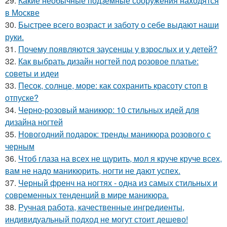
29.
Какие необычные подземные сооружения находятся
в Москве
30.
Быстрее всего возраст и заботу о себе выдают наши
руки.
31.
Почему появляются заусенцы у взрослых и у детей?
32.
Как выбрать дизайн ногтей под розовое платье:
советы и идеи
33.
Песок, солнце, море: как сохранить красоту стоп в
отпуске?
34.
Черно-розовый маникюр: 10 стильных идей для
дизайна ногтей
35.
Новогодний подарок: тренды маникюра розового с
черным
36.
Чтоб глаза на всех не щурить, мол я круче круче всех,
вам не надо маникюрить, ногти не дают успех.
37.
Черный френч на ногтях - одна из самых стильных и
современных тенденций в мире маникюра.
38.
Ручная работа, качественные ингредиенты,
индивидуальный подход не могут стоит дешево!