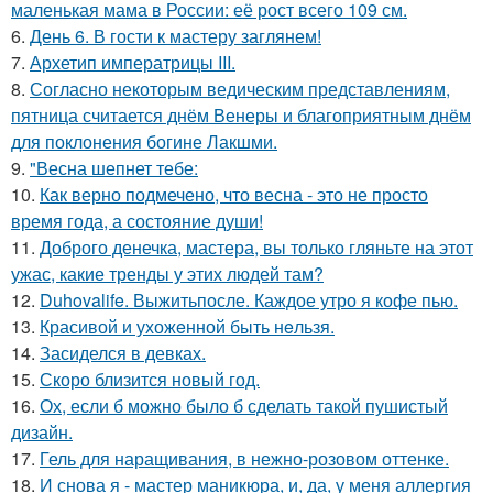
маленькая мама в России: её рост всего 109 см.
6.
День 6. В гости к мастеру заглянем!
7.
Архетип императрицы III.
8.
Согласно некоторым ведическим представлениям,
пятница считается днём Венеры и благоприятным днём
для поклонения богине Лакшми.
9.
"Весна шепнет тебе:
10.
Как верно подмечено, что весна - это не просто
время года, а состояние души!
11.
Доброго денечка, мастера, вы только гляньте на этот
ужас, какие тренды у этих людей там?
12.
Duhovalife. Выжитьпосле. Каждое утро я кофе пью.
13.
Красивой и ухожeнной быть нeльзя.
14.
Засиделся в девках.
15.
Скоро близится новый год.
16.
Ох, если б можно было б сделать такой пушистый
дизайн.
17.
Гель для наращивания, в нежно-розовом оттенке.
18.
И снова я - мастер маникюра, и, да, у меня аллергия