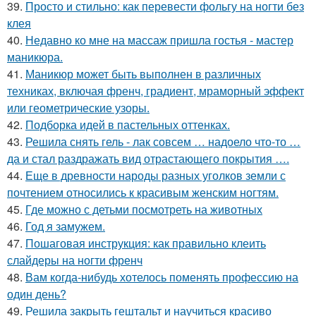
39.
Просто и стильно: как перевести фольгу на ногти без
клея
40.
Недавно ко мне на массаж пришла гостья - мастер
маникюра.
41.
Маникюр может быть выполнен в различных
техниках, включая френч, градиент, мраморный эффект
или геометрические узоры.
42.
Подборка идей в пастельных оттенках.
43.
Решила снять гель - лак совсем … надоело что-то …
да и стал раздражать вид отрастающего покрытия ….
44.
Еще в древности народы разных уголков земли с
почтением относились к красивым женским ногтям.
45.
Где можно с детьми посмотреть на животных
46.
Год я замужем.
47.
Пошаговая инструкция: как правильно клеить
слайдеры на ногти френч
48.
Вам когда-нибудь хотелось поменять профессию на
один день?
49.
Решила закрыть гештальт и научиться красиво