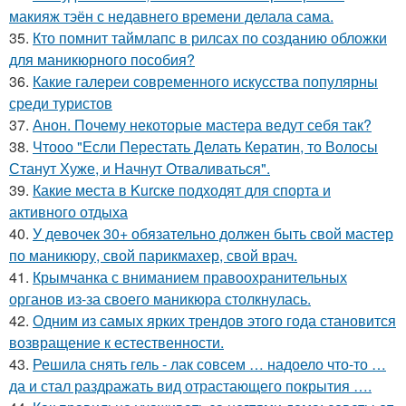
макияж тэён с недавнего времени делала сама.
35.
Кто помнит таймлапс в рилсах по созданию обложки
для маникюрного пособия?
36.
Какие галереи современного искусства популярны
среди туристов
37.
Анон. Почему некоторые мастера ведут себя так?
38.
Чтооо "Если Перестать Делать Кератин, то Волосы
Станут Хуже, и Начнут Отваливаться".
39.
Какие места в Kurскe подходят для спорта и
активного отдыха
40.
У девочек 30+ обязательно должен быть свой мастер
по маникюру, свой парикмахер, свой врач.
41.
Крымчанка с вниманием правоохранительных
органов из-за своего маникюра столкнулась.
42.
Одним из самых ярких трендов этого года становится
возвращение к естественности.
43.
Решила снять гель - лак совсем … надоело что-то …
да и стал раздражать вид отрастающего покрытия ….