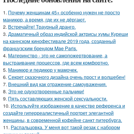
1.
Почему женщинам 45+ особенно нужен не просто
маникюр, а время, где их не дёргают.
2.
Встречайте! Траурный дранго.
3.
Драматичный образ индийской актрисы хумы Куреши
на каннском кинофестивале 2019 года, созданный
французским брендом Mae Paris.
4.
Материнство - это не самопожертвование, а
выстраивание процессов, где всем комфортно.
5.
Маникюр и педикюр у мамочек.
6.
Секрет сказочного дизайна очень прост и волшебен!
7.
Внешний вид как отражение самоуважения.
8.
Это не одухотворенные пальчики!
9.
Пять составляющих женской сексуальности.
10.
Используйте изображение в качестве референса и
создайте гиперреалистичный портрет элегантной
женщины, в современной кофейне санкт питербурга.
11.
Распальцовка. У меня вот такой резак с набором