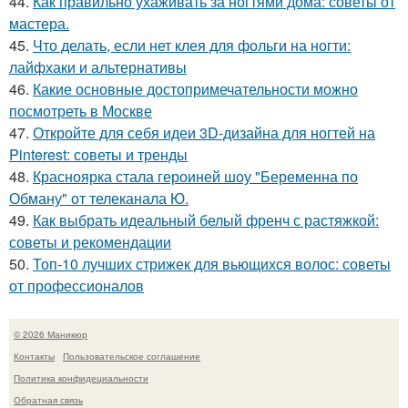
44.
Как правильно ухаживать за ногтями дома: советы от
мастера.
45.
Что делать, если нет клея для фольги на ногти:
лайфхаки и альтернативы
46.
Какие основные достопримечательности можно
посмотреть в Москве
47.
Откройте для себя идеи 3D-дизайна для ногтей на
Pinterest: советы и тренды
48.
Красноярка стала героиней шоу "Беременна по
Обману" от телеканала Ю.
49.
Как выбрать идеальный белый френч с растяжкой:
советы и рекомендации
50.
Топ-10 лучших стрижек для вьющихся волос: советы
от профессионалов
© 2026 Маникюр
Контакты
Пользовательское соглашение
Политика конфидециальности
Обратная связь