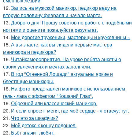
сменных лезвий.
12.
Запись на мужской маникюр, педикюр веду на
вторую половину февраля и начало марта.
13.
Доброго дня! Прошу советов по работе с подобными
ногтями и оцените пожалуйста результат.
14.
Мои дорогие труженики, мастерицы и кружевницы -.
15.
А вы знаете, как выглядели первые мастера
маникюра и педикюра?
16.
Читайкамероприятия. На уроке ребята анкеты о
своих увлечениях и мечтах заполняли.
17.
В год "Огненной Лошади" актуальны яркие и
блестящие маникюры.
18.
На фото представлен маникюр с использованием
гель - лака с эффектом "Кошачий Глаз".
19.
Обрезной или классический маникюр.
20.
И если спросят меня, где моё сердце - я отвечу: тут.
21.
Что это за шкафчик?
22.
Мой детокс к концу подошел.
23.
Бьёт значит любит.