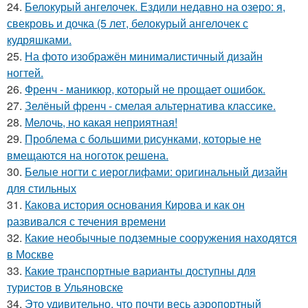
24.
Белокурый ангелочек. Ездили недавно на озеро: я,
свекровь и дочка (5 лет, белокурый ангелочек с
кудряшками.
25.
На фото изображён минималистичный дизайн
ногтей.
26.
Френч - маникюр, который не прощает ошибок.
27.
Зелёный френч - смелая альтернатива классике.
28.
Мелочь, но какая неприятная!
29.
Проблема с большими рисунками, которые не
вмещаются на ноготок решена.
30.
Белые ногти с иероглифами: оригинальный дизайн
для стильных
31.
Какова история основания Кирова и как он
развивался с течения времени
32.
Какие необычные подземные сооружения находятся
в Москве
33.
Какие транспортные варианты доступны для
туристов в Ульяновске
34.
Это удивительно, что почти весь аэропортный