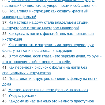
настоящий символ силы, уверенности и соблазнения.
36.
Пошаговая инструкция: как создать красивый
маникюр с фольгой
37.
Из мастера на дому стала владельцем студии,
инструктором и так же мастером маникюра!
38.
Как сделать ногти с фольгой гель лак: пошаговая
инструкция
39.
Как отпечатать и закрепить матовую переводную
фольгу на ткани: пошаговая инструкция
40.
В том случае, если глаза - это зеркало души, то руки -
это отношение любви женщины к себе.
41.
Как перенести рисунок с фольги на ногти без
специальных инструментов
42.
Пошаговая инструкция: как клеить фольгу на ногти
дома
43.
Мастер-класс: как нанести фольгу на гель-лак
44.
Уход за ручками.
45.
Каждому из нас знакомо это немного преступное