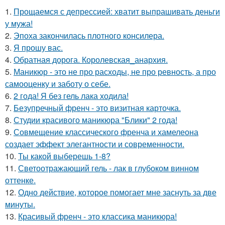
1.
Прощаемся с депрессией: хватит выпрашивать деньги
у мужа!
2.
Эпоха закончилась плотного консилера.
3.
Я прошу вас.
4.
Обратная дорога. Королевская_анархия.
5.
Маникюр - это не про расходы, не про ревность, а про
самооценку и заботу о себе.
6.
2 года! Я без гель лака ходила!
7.
Безупречный френч - это визитная карточка.
8.
Студии красивого маникюра "Блики" 2 года!
9.
Совмещение классического френча и хамелеона
создает эффект элегантности и современности.
10.
Ты какой выберешь 1-8?
11.
Светоотражающий гель - лак в глубоком винном
оттенке.
12.
Одно действие, которое помогает мне заснуть за две
минуты.
13.
Красивый френч - это классика маникюра!