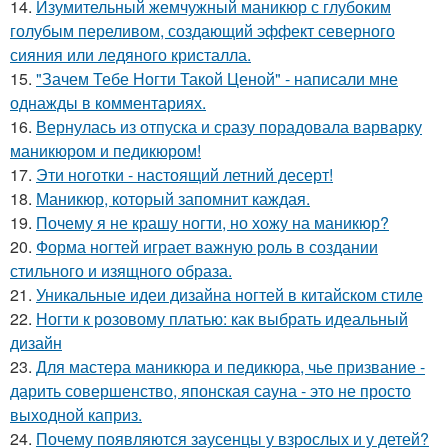
14.
Изумительный жемчужный маникюр с глубоким
голубым переливом, создающий эффект северного
сияния или ледяного кристалла.
15.
"Зачем Тебе Ногти Такой Ценой" - написали мне
однажды в комментариях.
16.
Вернулась из отпуска и сразу порадовала варварку
маникюром и педикюром!
17.
Эти ноготки - настоящий летний десерт!
18.
Маникюр, который запомнит каждая.
19.
Почему я не крашу ногти, но хожу на маникюр?
20.
Форма ногтей играет важную роль в создании
стильного и изящного образа.
21.
Уникальные идеи дизайна ногтей в китайском стиле
22.
Ногти к розовому платью: как выбрать идеальный
дизайн
23.
Для мастера маникюра и педикюра, чье призвание -
дарить совершенство, японская сауна - это не просто
выходной каприз.
24.
Почему появляются заусенцы у взрослых и у детей?