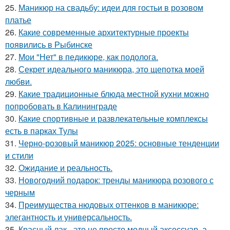
25.
Маникюр на свадьбу: идеи для гостьи в розовом
платье
26.
Какие современные архитектурные проекты
появились в Рыбинске
27.
Мои "Нет" в педикюре, как подолога.
28.
Секрет идеального маникюра, это щепотка моей
любви.
29.
Какие традиционные блюда местной кухни можно
попробовать в Калининграде
30.
Какие спортивные и развлекательные комплексы
есть в парках Тулы
31.
Черно-розовый маникюр 2025: основные тенденции
и стили
32.
Ожидание и реальность.
33.
Новогодний подарок: тренды маникюра розового с
черным
34.
Преимущества нюдовых оттенков в маникюре:
элегантность и универсальность.
35.
Красный лак - это не просто модный аксессуар, а