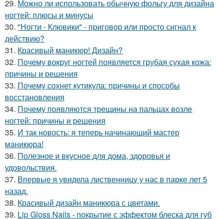
29.
Можно ли использовать обычную фольгу для дизайна
ногтей: плюсы и минусы
30.
"Ногти - Клювики" - приговор или просто сигнал к
действию?
31.
Красивый маникюр! Дизайн?
32.
Почему вокруг ногтей появляется грубая сухая кожа:
причины и решения
33.
Почему сохнет кутикула: причины и способы
восстановления
34.
Почему появляются трещины на пальцах возле
ногтей: причины и решения
35.
И так новость: я теперь начинающий мастер
маникюра!
36.
Полезное и вкусное для дома, здоровья и
удовольствия.
37.
Впервые я увидела лиственницу у нас в парке лет 5
назад.
38.
Красивый дизайн маникюра с цветами.
39.
Lip Gloss Nails - покрытие с эффектом блеска для губ