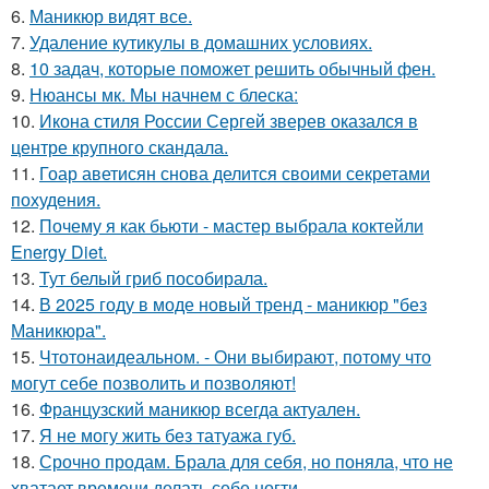
6.
Маникюр видят все.
7.
Удаление кутикулы в домашних условиях.
8.
10 задач, которые поможет решить обычный фен.
9.
Нюансы мк. Мы начнем с блеска:
10.
Икона стиля России Сергей зверев оказался в
центре крупного скандала.
11.
Гоар аветисян снова делится своими секретами
похудения.
12.
Почему я как бьюти - мастер выбрала коктейли
Energy Diet.
13.
Тут белый гриб пособирала.
14.
В 2025 году в моде новый тренд - маникюр "без
Маникюра".
15.
Чтотонаидеальном. - Они выбирают, потому что
могут себе позволить и позволяют!
16.
Французский маникюр всегда актуален.
17.
Я не могу жить без татуажа губ.
18.
Срочно продам. Брала для себя, но поняла, что не
хватает времени делать себе ногти.