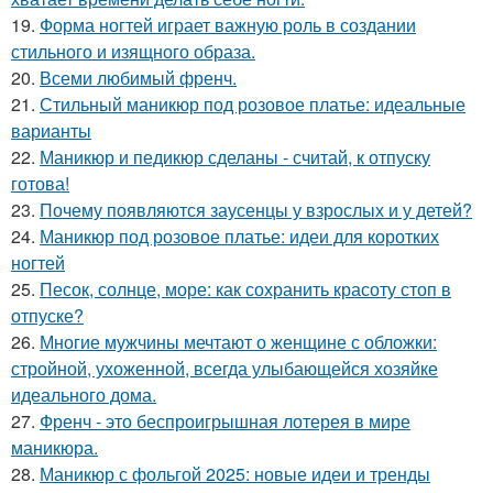
19.
Форма ногтей играет важную роль в создании
стильного и изящного образа.
20.
Всеми любимый френч.
21.
Стильный маникюр под розовое платье: идеальные
варианты
22.
Маникюр и педикюр сделаны - считай, к отпуску
готова!
23.
Почему появляются заусенцы у взрослых и у детей?
24.
Маникюр под розовое платье: идеи для коротких
ногтей
25.
Песок, солнце, море: как сохранить красоту стоп в
отпуске?
26.
Многие мужчины мечтают о женщине с обложки:
стройной, ухоженной, всегда улыбающейся хозяйке
идеального дома.
27.
Френч - это беспроигрышная лотерея в мире
маникюра.
28.
Маникюр с фольгой 2025: новые идеи и тренды