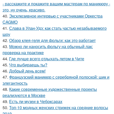
- расскажите и покажите вашим мастерам по маникюру -
это, ну очень, красиво.
40.
Эксклюзивное интервью с участниками Оркестра
CAGMO
41.
Слава в Улан-Удэ: как стать частью незабываемого
шоу
42.
Обзор клея-геля для фольги: как это работает
43.
Можно ли наносить фольгу на обычный лак:
проверка на практике
44.
Где лучше всего отдыхать летом в Чите
45.
Что выбираешь ты?
46.
Добрый день всем!
47.
Французский маникюр с серебряной полоской: шик и
элегантность
48.
Какие современные художественные проекты
реализуются в Москве
49.
Есть ли музеи в Чебоксарах
50.
Топ-10 модных женских стрижек на средние волосы
2019