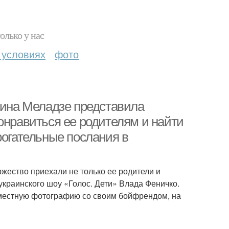
олько у нас
 условиях
фото
тина Меладзе представила
онравиться ее родителям и найти
рогательные послания в
ржество приехали не только ее родители и
 украинского шоу «Голос. Дети» Влада Феничко.
местную фотографию со своим бойфрендом, на