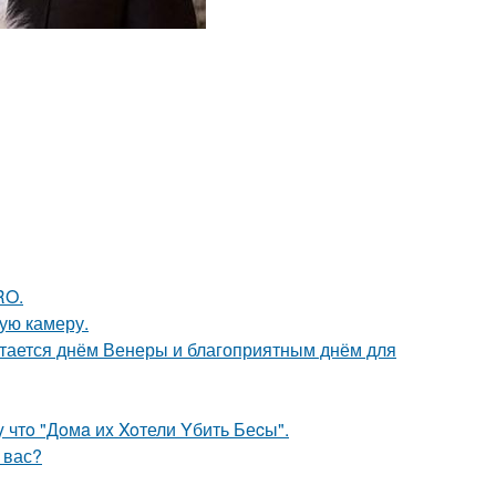
RO.
ую камеру.
тается днём Венеры и благоприятным днём для
 чтo "Дoмa иx Xoтели Yбить Беcы".
у вас?