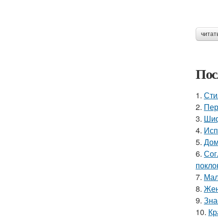
читат
Пос
1.
Сти
2.
Пер
3.
Шиф
4.
Исп
5.
Дом
6.
Сог
покло
7.
Мал
8.
Жен
9.
Зна
10.
Кр