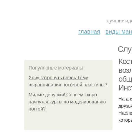
лучшие иде
главная
виды ма
Слу
Кос
Популярные материалы
воз
общ
Хочу затронуть вновь Тему
выравнивания ногтевой пластины?
Инст
Милые девушки! Совсем скоро
На дн
начнутся курсы по моделированию
друзь
ногтей?
Насле
котор