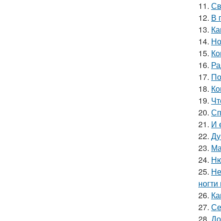
11.
Св
12.
В 
13.
Ка
14.
Но
15.
Ко
16.
Ра
17.
По
18.
Ко
19.
Чт
20.
Сп
21.
И 
22.
Ду
23.
Ма
24.
Ню
25.
Не
ногти
26.
Ка
27.
Се
28.
До