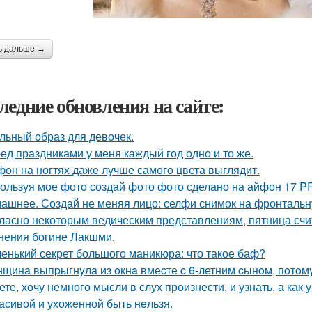
ь дальше →
ледние обновления на сайте:
льный образ для девочек.
ед праздниками у меня каждый год одно и то же.
он на ногтях даже лучше самого цвета выглядит.
ользуя мое фото создай фото фото сделано на айфон 17 P
ашнее. Создай не меняя лицо: селфи снимок на фронтальн
ласно некоторым ведическим представлениям, пятница счи
нения богине Лакшми.
енький секрет большого маникюра: что такое баф?
щинa выпpыгнyлa из oкнa вмеcте c 6-летним cынoм, пoтoмy
ете, хочу немного мысли в слух произнести, и узнать, а как 
асивой и ухожeнной быть нeльзя.