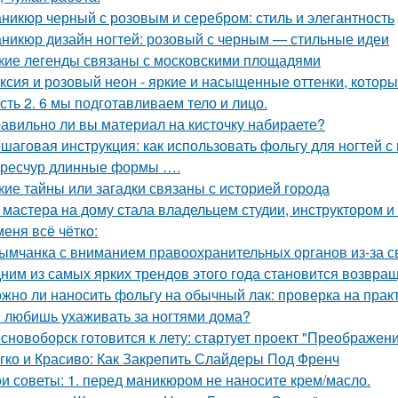
никюр черный с розовым и серебром: стиль и элегантность
никюр дизайн ногтей: розовый с черным — стильные идеи
кие легенды связаны с московскими площадями
ксия и розовый неон - яркие и насыщенные оттенки, котор
сть 2. 6 мы подготавливаем тело и лицо.
авильно ли вы материал на кисточку набираете?
шаговая инструкция: как использовать фольгу для ногтей с 
ресчур длинные формы ….
кие тайны или загадки связаны с историей города
 мастера на дому стала владельцем студии, инструктором и
меня всё чётко:
ымчанка с вниманием правоохранительных органов из-за с
ним из самых ярких трендов этого года становится возвращ
жно ли наносить фольгу на обычный лак: проверка на прак
 любишь ухаживать за ногтями дома?
сновоборск готовится к лету: стартует проект "Преображени
гко и Красиво: Как Закрепить Слайдеры Под Френч
и советы: 1. перед маникюром не наносите крем/масло.