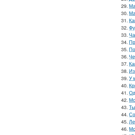
29.
Ма
30.
Ма
31.
Ка
32.
Фу
33.
Ча
34.
Пр
35.
По
36.
Че
37.
Ка
38.
Из
39.
У 
40.
Кр
41.
Од
42.
Мо
43.
Ты
44.
Со
45.
Ле
46.
Мо