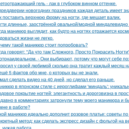
етоотражающий гель - лак в глубоком винном оттенке.
преддверии новогодних праздников каждая деталь имеет зна
к поставить верхнюю форму на ногти, где мешает валик.
гти длинные, заострённой овальной/модной миндалевидно 
гда маникюр выглядит, как будто на ногтях отражается косм
доваться жизни не легко.
чему такой маникюр стоит попробовать?
гда говорят: "Да что там Сложного, Просто Покрасить Ногти"
отонаидеальном. - Они выбирают, потому что могут себе по
росил у своей любимой сколько она тратит каждый месяц н
ещё 5 фактов обо мне, о которых вы не знали.
мал сделать видео на 40 дней, но сделал его раньше.
никюр в японском стиле с иероглифами 'миндаль': уникаль
довое покрытие ногтей: элегантность и дороговизна в прос
давно в комментариях затронули тему моего маникюра и б
 мне в работе?
кой маникюр идеально дополнит розовое платье: советы по
кретный метод: как сделать экспресс дизайн с фольгой на ве
, чужая работа.