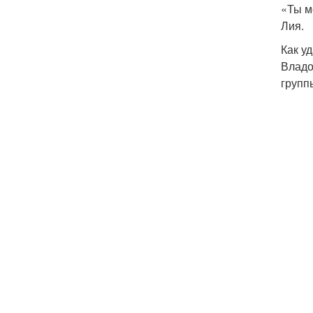
«Ты м
Лия.
Как у
Владо
групп