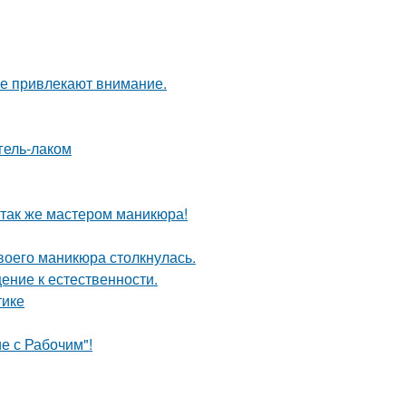
ые привлекают внимание.
гель-лаком
 так же мастером маникюра!
воего маникюра столкнулась.
ение к естественности.
тике
е с Рабочим"!