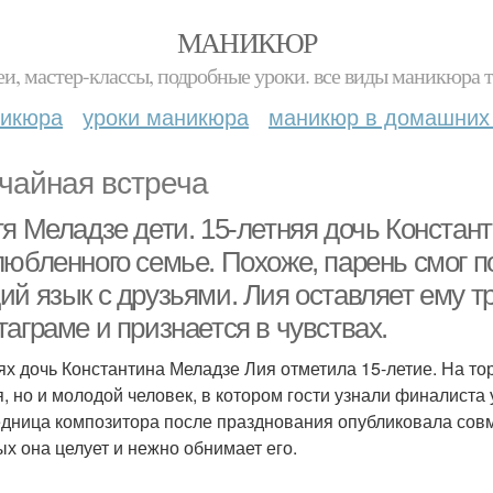
МАНИКЮР
и, мастер-классы, подробные уроки. все виды маникюра т
никюра
уроки маникюра
маникюр в домашних
чайная встреча
тя Меладзе дети. 15-летняя дочь Констан
любленного семье. Похоже, парень смог п
ий язык с друзьями. Лия оставляет ему т
аграме и признается в чувствах.
ях дочь Константина Меладзе Лия отметила 15-летие. На то
я, но и молодой человек, в котором гости узнали финалиста
дница композитора после празднования опубликовала сов
ых она целует и нежно обнимает его.