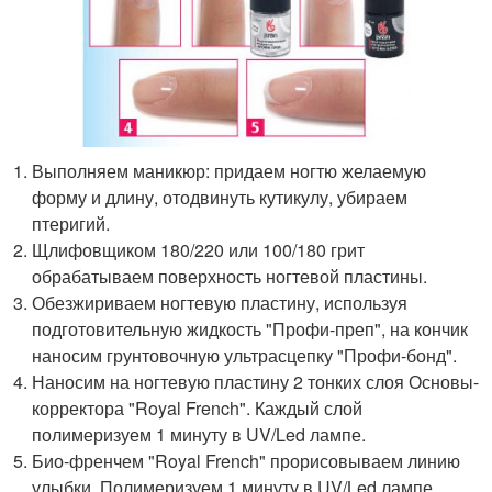
Выполняем маникюр: придаем ногтю желаемую
форму и длину, отодвинуть кутикулу, убираем
птеригий.
Щлифовщиком 180/220 или 100/180 грит
обрабатываем поверхность ногтевой пластины.
Обезжириваем ногтевую пластину, используя
подготовительную жидкость "Профи-преп", на кончик
наносим грунтовочную ультрасцепку "Профи-бонд".
Наносим на ногтевую пластину 2 тонких слоя Основы-
корректора "Royal French". Каждый слой
полимеризуем 1 минуту в UV/Led лампе.
Био-френчем "Royal French" прорисовываем линию
улыбки. Полимеризуем 1 минуту в UV/Led лампе.