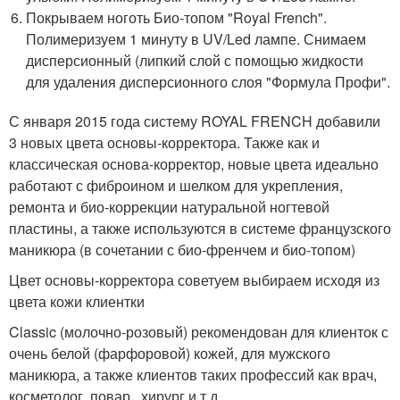
Покрываем ноготь Био-топом "Royal French".
Полимеризуем 1 минуту в UV/Led лампе. Снимаем
дисперсионный (липкий слой с помощью жидкости
для удаления дисперсионного слоя "Формула Профи".
С января 2015 года систему ROYAL FRENCH добавили
3 новых цвета основы-корректора. Также как и
классическая основа-корректор, новые цвета идеально
работают с фиброином и шелком для укрепления,
ремонта и био-коррекции натуральной ногтевой
пластины, а также используются в системе французского
маникюра (в сочетании с био-френчем и био-топом)
Цвет основы-корректора советуем выбираем исходя из
цвета кожи клиентки
Classic (молочно-розовый) рекомендован для клиенток с
очень белой (фарфоровой) кожей, для мужского
маникюра, а также клиентов таких профессий как врач,
косметолог, повар , хирург и т.д.