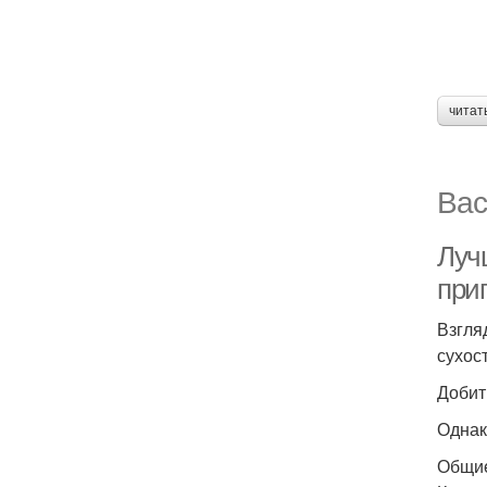
читат
Вас
Луч
при
Взгля
сухос
Добит
Однак
Общие