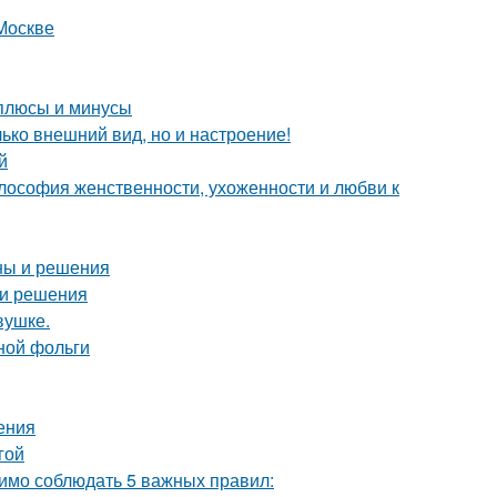
Москве
 плюсы и минусы
лько внешний вид, но и настроение!
й
илософия женственности, ухоженности и любви к
ны и решения
 и решения
вушке.
ной фольги
ения
гой
одимо соблюдать 5 важных правил: