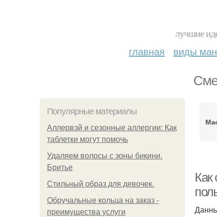
лучшие иде
главная
виды ма
Сме
Популярные материалы
Мас
Аллервэй и сезонные аллергии: Как
таблетки могут помочь
Удаляем волосы с зоны бикини.
Бритье
Как
Стильный образ для девочек.
пол
Обручальные кольца на заказ -
Данны
преимущества услуги