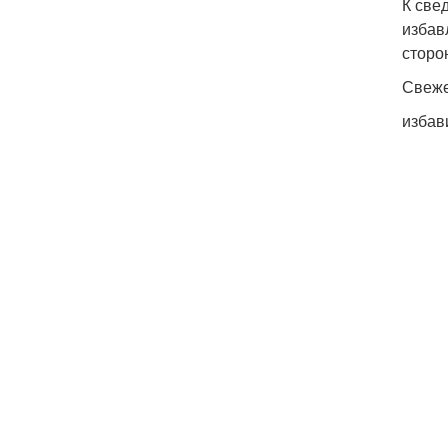
К све
избав
сторо
Свеже
избав