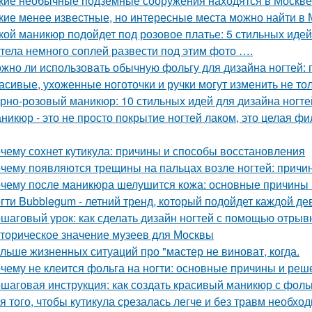
кие необычные подземные сооружения находятся в Москве
кие менее известные, но интересные места можно найти в 
кой маникюр подойдет под розовое платье: 5 стильных идей
тела немного соплей развести под этим фото ….
жно ли использовать обычную фольгу для дизайна ногтей:
асивые, ухоженные ноготочки и ручки могут изменить не то
рно-розовый маникюр: 10 стильных идей для дизайна ногте
никюр - это не просто покрытие ногтей лаком, это целая ф
чему сохнет кутикула: причины и способы восстановления
чему появляются трещины на пальцах возле ногтей: причи
чему после маникюра шелушится кожа: основные причины
гти Bubblegum - летний тренд, который подойдет каждой де
шаговый урок: как сделать дизайн ногтей с помощью отрыв
торическое значение музеев для Москвы
льше жизненных ситуаций про "мастер не виноват, когда.
чему не клеится фольга на ногти: основные причины и реш
шаговая инструкция: как создать красивый маникюр с фоль
я того, чтобы кутикула срезалась легче и без травм необх