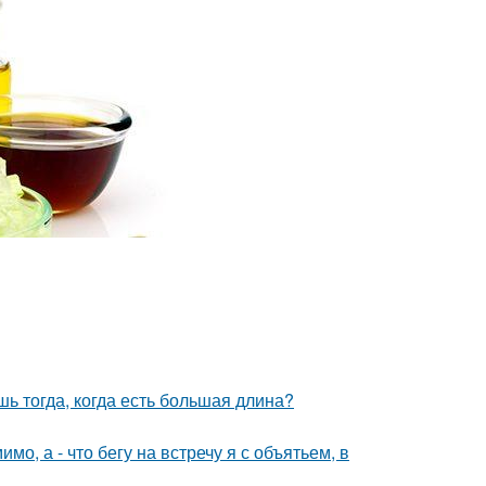
шь тогда, когда есть большая длина?
о, а - что бегу на встречу я с объятьем, в