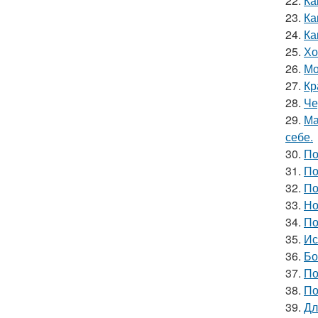
22.
Ка
23.
Ка
24.
Ка
25.
Хо
26.
Мо
27.
Кр
28.
Че
29.
Ма
себе.
30.
По
31.
По
32.
По
33.
Но
34.
По
35.
Ис
36.
Бо
37.
По
38.
По
39.
Дл