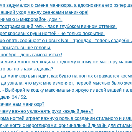
мп задумался о смене маникюра, а вдохновила его рэперш
ашний уход между сеансами маникюра!
нимаю 5 микрорайон, дом 1.
тоотражающий гель - лак в глубоком винном оттенке.
рет красивых рук и ногтей - не только покрытие.
ue опять сообщает о новых Nail - трендах - теперь свадебны
 прыгать выше головы.
 ноября - день самозанятых!
я мама много лет ходила к одному и тому же мастеру мани
кто вы по знаку зодиака?
гда маникюр выглядит, как будто на ногтях отражается косм
гда узнала, что муж мне изменяет, первой мыслью было жел
. - Выбирайте кошку максимально яркую из всей вашей пал
деля 34 / 52.
зачем нам маникюр?
чему важно увлажнять руки каждый день?
рма ногтей играет важную роль в создании стильного и изя
лые ногти с иероглифами: оригинальный дизайн для стиль