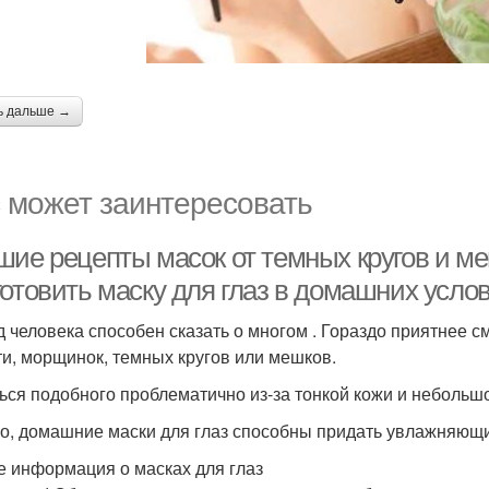
ь дальше →
 может заинтересовать
шие рецепты масок от темных кругов и ме
готовить маску для глаз в домашних усло
д человека способен сказать о многом . Гораздо приятнее с
ти, морщинок, темных кругов или мешков.
ься подобного проблематично из-за тонкой кожи и небольш
о, домашние маски для глаз способны придать увлажняющи
 информация о масках для глаз