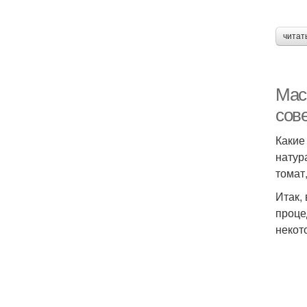
читат
Мас
сов
Какие
натур
томат,
Итак,
проце
некот