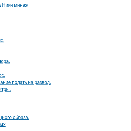
а Ники минаж.
х.
кюра.
ос.
ание подать на развод.
итры.
щного образа.
ных