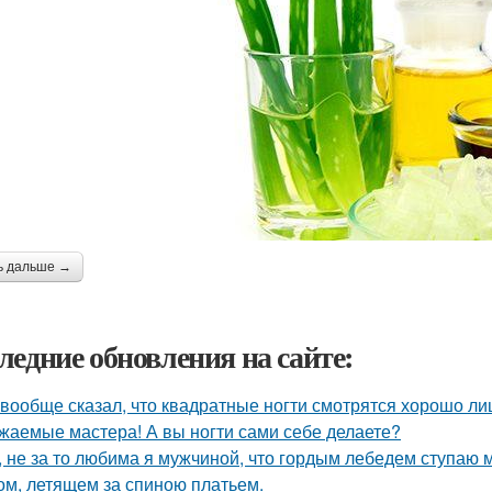
ь дальше →
ледние обновления на сайте:
 вообще сказал, что квадратные ногти смотрятся хорошо ли
жаемые мастера! А вы ногти сами себе делаете?
, не за то любима я мужчиной, что гордым лебедем ступаю мим
ом, летящем за спиною платьем.