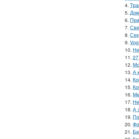
4.
Тра
5.
Дом
6.
При
7.
Све
8.
Сек
9.
Vog
10.
Не
11.
27
12.
Мо
13.
А 
14.
Ко
15.
Ко
16.
Мк
17.
Не
18.
А 
19.
По
20.
Фо
21.
Бе