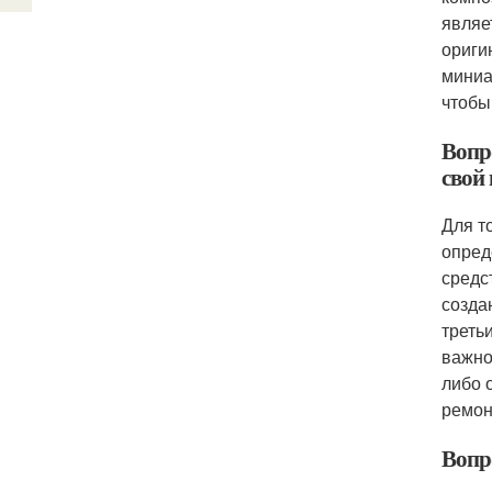
являе
ориги
миниа
чтобы
Вопр
свой
Для т
опред
средс
созда
треть
важно
либо 
ремон
Вопр