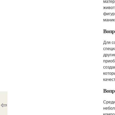
матер
живот
фигур
маник
Вопр
Для с
специ
други
приоб
созда
котор
качес
Вопр
Среди
⇦
небол
компо