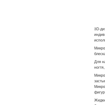
3D-ди
индив
испол
Микро
блеск
Для н
ногтя
Микро
засты
Микро
фигур
Жидки