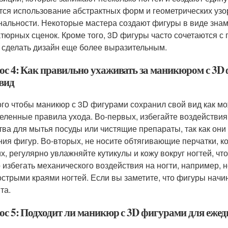
тся использование абстрактных форм и геометрических узо
нальности. Некоторые мастера создают фигуры в виде зна
тюрных сценок. Кроме того, 3D фигуры часто сочетаются с 
 сделать дизайн еще более выразительным.
ос 4: Как правильно ухаживать за маникюром с 3D
 вид
ого чтобы маникюр с 3D фигурами сохранил свой вид как м
еленные правила ухода. Во-первых, избегайте воздействия 
тва для мытья посуды или чистящие препараты, так как он
ния фигур. Во-вторых, не носите обтягивающие перчатки, к
их, регулярно увлажняйте кутикулы и кожу вокруг ногтей, чт
 избегать механического воздействия на ногти, например, 
острыми краями ногтей. Если вы заметите, что фигуры начин
та.
ос 5: Подходит ли маникюр с 3D фигурами для еже