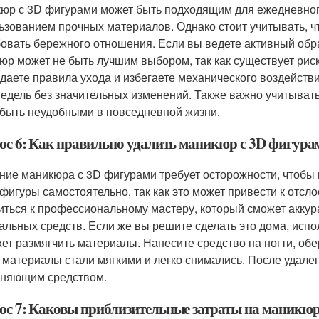
юр с 3D фигурами может быть подходящим для ежедневного
ьзованием прочных материалов. Однако стоит учитывать, ч
бовать бережного отношения. Если вы ведете активный обра
юр может не быть лучшим выбором, так как существует рис
даете правила ухода и избегаете механического воздейств
недель без значительных изменений. Также важно учитыват
 быть неудобными в повседневной жизни.
ос 6: Как правильно удалить маникюр с 3D фигура
ние маникюра с 3D фигурами требует осторожности, чтобы 
 фигуры самостоятельно, так как это может привести к отсл
иться к профессиональному мастеру, который сможет аккур
альных средств. Если же вы решите сделать это дома, испо
ет размягчить материалы. Нанесите средство на ногти, обе
 материалы стали мягкими и легко снимались. После удален
няющим средством.
ос 7: Каковы приблизительные затраты на маникюр