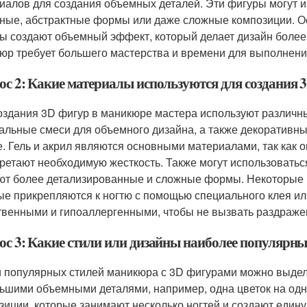
иалов для создания объемных деталей. Эти фигуры могут и
ные, абстрактные формы или даже сложные композиции. Ос
ы создают объемный эффект, который делает дизайн более
юр требует большего мастерства и времени для выполнения,
ос 2: Какие материалы используются для создания 
оздания 3D фигур в маникюре мастера используют различные
альные смеси для объемного дизайна, а также декоративные
е. Гель и акрил являются основными материалами, так как
ретают необходимую жесткость. Также могут использоватьс
ют более детализированные и сложные формы. Некоторые 
ые прикрепляются к ногтю с помощью специального клея ил
твенными и гипоаллергенными, чтобы не вызвать раздраже
ос 3: Какие стили или дизайны наиболее популярн
 популярных стилей маникюра с 3D фигурами можно выдели
ьшими объемными деталями, например, одна цветок на одн
зиции, которые занимают несколько ногтей и создают един