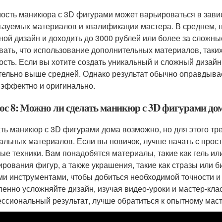
ость маникюра с 3D фигурами может варьироваться в завис
ьзуемых материалов и квалификации мастера. В среднем, ц
ной дизайн и доходить до 3000 рублей или более за сложны
вать, что использование дополнительных материалов, таких
ость. Если вы хотите создать уникальный и сложный дизайн,
тельно выше средней. Однако результат обычно оправдывае
 эффектно и оригинально.
ос 8: Можно ли сделать маникюр с 3D фигурами до
ть маникюр с 3D фигурами дома возможно, но для этого тр
альных материалов. Если вы новичок, лучше начать с прос
ые техники. Вам понадобятся материалы, такие как гель и
рования фигур, а также украшения, такие как стразы или би
ми инструментами, чтобы добиться необходимой точности и
пенно усложняйте дизайн, изучая видео-уроки и мастер-клас
ссиональный результат, лучше обратиться к опытному маст