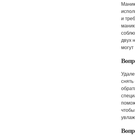
Маник
испол
и тре
маник
соблю
двух 
могут
Вопр
Удале
снять
обрат
специ
помож
чтобы
увлаж
Вопр