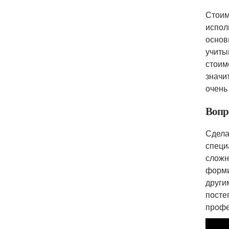
Стоим
испол
основ
учиты
стоим
значи
очень
Вопр
Сдела
специ
сложн
форми
други
посте
профе