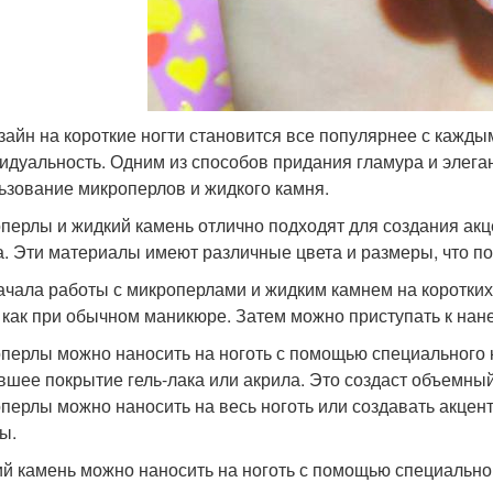
зайн на короткие ногти становится все популярнее с кажды
идуальность. Одним из способов придания гламура и элеган
ьзование микроперлов и жидкого камня.
перлы и жидкий камень отлично подходят для создания акц
а. Эти материалы имеют различные цвета и размеры, что п
ачала работы с микроперлами и жидким камнем на коротких
, как при обычном маникюре. Затем можно приступать к на
перлы можно наносить на ноготь с помощью специального к
вшее покрытие гель-лака или акрила. Это создаст объемны
перлы можно наносить на весь ноготь или создавать акцен
ы.
й камень можно наносить на ноготь с помощью специальног