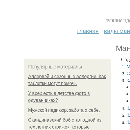
лучшие иде
главная
виды ма
Ман
Сод
М
Популярные материалы
С
Аллервэй и сезонные аллергии: Как
К
таблетки могут помочь
У всех есть в детстве фото в
одуванчиках?
К
Мужской педикюр, забота о себе.
К
Скандинавский боб стал одной из
К
тех летних стрижек, которые