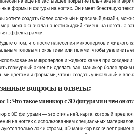
нанесен на еще не застывшее покрытие гель-лака или акри
чные формы и фигуры на ногтях. Он имеет блестящую текст
вы хотите создать более сложный и красивый дизайн, можн
мер, можно сначала нанести жидкий камень на ноготь, а за
ния эффекта рамки.
будьте о том, что после нанесения микроперлов и жидкого 
альным топовым покрытием или гелями, чтобы увеличить ег
 использование микроперлов и жидкого камня при создании 
ить гламурный акцент и сделать ваш маникюр более ярким
ными цветами и формами, чтобы создать уникальный и впеч
занные вопросы и ответы:
ос 1: Что такое маникюр с 3D фигурами и чем он о
юр с 3D фигурами — это стиль нейл-арта, который предпо
ений на ногтях с использованием специальных материалов.
ьзуются только лак и стразы, 3D маникюр включает примен