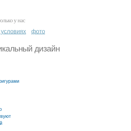
олько у нас
 условиях
фото
никальный дизайн
фигурами
р
твуют
й