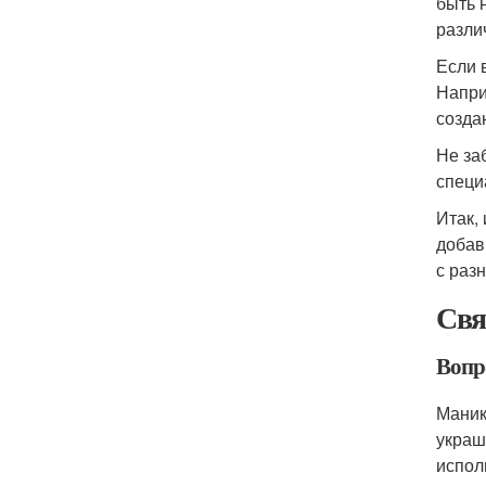
быть 
разли
Если 
Напри
созда
Не за
специ
Итак,
добав
с раз
Свя
Вопр
Маник
украш
испол