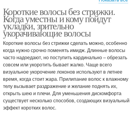
Короткие волосы без стрижки.
Короткие стрижки
Стрижка под горшок
Когда уместны и кому пойдут
укладки, зрительно
укорачивающие волосы
Стрижка вместо
Короткие волосы без стрижки сделать можно, особенно
Короткая стрижка
скучной длины
когда нужно срочно поменять имидж. Длинные волосы
часто надоедают, но поступить кардинально – обрезать
совсем или укоротить бывает жалко. Чаще всего
визуальное укорочение локонов используют в летнее
Стрижка вместо
Объёмная стрижка
время, когда стоит жара. Прилипание волос к влажному
некомфортной длины
телу вызывает раздражение и желание поднять их,
открыть шею и плечи. Для уменьшения дискомфорта
существует несколько способов, создающих визуальный
эффект коротких волос.
Стрижки под мальчика