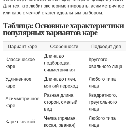
Для тех, кто любит экспериментировать, асимметричное
или каре с челкой станет идеальным выбором.
Таблица: Основные характеристики
популярных вариантов каре
Вариант каре
Особенности
Подходит для
Длина до
Классическое
Круглого,
подбородка,
каре
овального лица
симметричная
Удлиненное
Длина до плеч,
Любого типа
каре
мягкий переход
лица
Разная длина
Квадратного,
Асимметричное
сторон, смелый
треугольного
каре
вид
лица
Челка (прямая,
Любого типа
Каре с челкой
косая, рваная)
лица