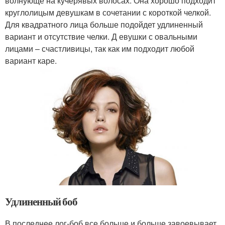
волнующе на кучерявых волосах. Она хорошо подходит
круглолицым девушкам в сочетании с короткой челкой.
Для квадратного лица больше подойдет удлиненный
вариант и отсутствие челки. Д евушки с овальными
лицами – счастливицы, так как им подходит любой
вариант каре.
Удлиненный боб
В последнее лог-боб все больше и больше завоевывает