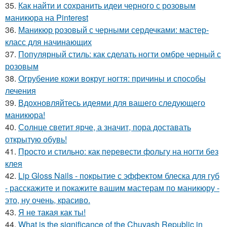
35.
Как найти и сохранить идеи черного с розовым
маникюра на Pinterest
36.
Маникюр розовый с черными сердечками: мастер-
класс для начинающих
37.
Популярный стиль: как сделать ногти омбре черный с
розовым
38.
Огрубение кожи вокруг ногтя: причины и способы
лечения
39.
Вдохновляйтесь идеями для вашего следующего
маникюра!
40.
Солнце светит ярче, а значит, пора доставать
открытую обувь!
41.
Просто и стильно: как перевести фольгу на ногти без
клея
42.
Lip Gloss Nails - покрытие с эффектом блеска для губ
- расскажите и покажите вашим мастерам по маникюру -
это, ну очень, красиво.
43.
Я не такая как ты!
44.
What is the significance of the Chuvash Republic in