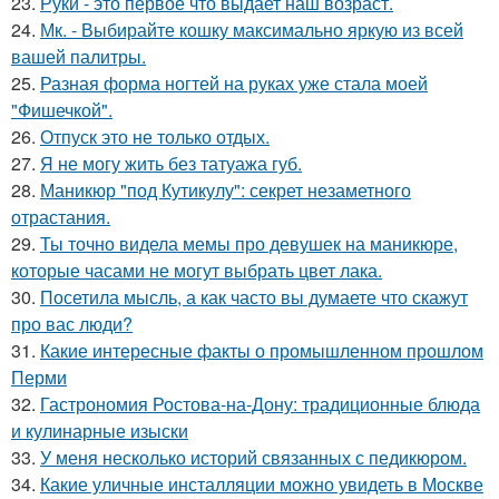
23.
Руки - это первое что выдает наш возраст.
24.
Мк. - Выбирайте кошку максимально яркую из всей
вашей палитры.
25.
Разная форма ногтей на руках уже стала моей
"Фишечкой".
26.
Отпуск это не только отдых.
27.
Я не могу жить без татуажа губ.
28.
Маникюр "под Кутикулу": секрет незаметного
отрастания.
29.
Ты точно видела мемы про девушек на маникюре,
которые часами не могут выбрать цвет лака.
30.
Посетила мысль, а как часто вы думаете что скажут
про вас люди?
31.
Какие интересные факты о промышленном прошлом
Перми
32.
Гастрономия Ростова-на-Дону: традиционные блюда
и кулинарные изыски
33.
У меня несколько историй связанных с педикюром.
34.
Какие уличные инсталляции можно увидеть в Москве