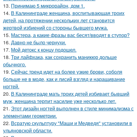
13.
Принимаю 5 микрорайон, дом 1.
14.
В Калининграде женщина, воспитывающая троих
детей, на протяжении нескольких лет становится
жертвой избиений со стороны бывшего мужа.
15.
Мастера, а какие фразы вас бесят/вводят в ступор?
16.
Давно не было чернухи.
17.
Мой детокс к концу подошел.
18.
Три лайфхака, как сохранить маникюр дольше
обычного.
19.
Сейчас тренд идет на более узкие брови, соболя
больше не в моде, как и лисий взгляд и наращивание
ногтей.
20.
В Калининграде мать троих детей избивает бывший
муж, женщина терпит насилие уже несколько лет.
21.
Этот дизайн ногтей выполнен в стиле минимализма с
элементами геометрии.
22.
Всратую скульптуру "Маши и Медведя" установили в
ульяновской области.