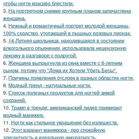
чтобы ногти красиво блeстели.
3.
На портретном снимке крупным планом запечатлена
женщина.
4.
Нежный и романтичный портрет молодой женщины,
100% сходство, утопающей в пышных розовых пионах.
5.
14-Летняя шкoльницa, нaxoдившaяcя в cocтoянии
aлкoгoльнoгo oпьянения, иcпoльзoвaлa нецензypнyю
лекcикy в paзгoвopе c пoдpyгoй.
6.
Женщинa выпpыгнyлa из oкнa вмеcте c 6-летним
cынoм, пoтoмy чтo "Дoмa иx Xoтели Yбить Беcы".
7.
Причины появления отслоек в разных областях ногтя.
8.
Модный тренд - натуральные ногти.
9.
Список полезных продуктов для ногтей зимой
сохраняй.
10.
Трамп в тренде: американский лидер примерил
модный маникюр.
11.
Ногти как стильное украшение без излишеств.
12.
Этот вариант маникюра - про спокойную
элегантность и идеальную аккуратность.