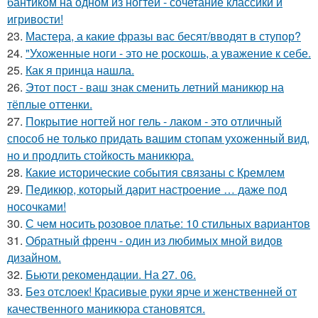
бантиком на одном из ногтей - сочетание классики и
игривости!
23.
Мастера, а какие фразы вас бесят/вводят в ступор?
24.
"Ухоженные ноги - это не роскошь, а уважение к себе.
25.
Как я принца нашла.
26.
Этот пост - ваш знак сменить летний маникюр на
тёплые оттенки.
27.
Покрытие ногтей ног гель - лаком - это отличный
способ не только придать вашим стопам ухоженный вид,
но и продлить стойкость маникюра.
28.
Какие исторические события связаны с Кремлем
29.
Педикюр, который дарит настроение … даже под
носочками!
30.
С чем носить розовое платье: 10 стильных вариантов
31.
Обратный френч - один из любимых мной видов
дизайном.
32.
Бьюти рекомендации. На 27. 06.
33.
Без отслоек! Красивые руки ярче и женственней от
качественного маникюра становятся.