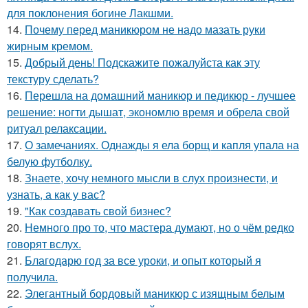
для поклонения богине Лакшми.
14.
Почему перед маникюром не надо мазать руки
жирным кремом.
15.
Добрый день! Подскажите пожалуйста как эту
текстуру сделать?
16.
Перешла на домашний маникюр и педикюр - лучшее
решение: ногти дышат, экономлю время и обрела свой
ритуал релаксации.
17.
О замечаниях. Однажды я ела борщ и капля упала на
белую футболку.
18.
Знаете, хочу немного мысли в слух произнести, и
узнать, а как у вас?
19.
"Как создавать свой бизнес?
20.
Немного про то, что мастера думают, но о чём редко
говорят вслух.
21.
Благодарю год за все уроки, и опыт который я
получила.
22.
Элегантный бордовый маникюр с изящным белым