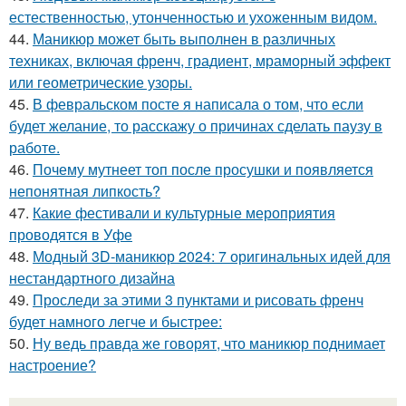
естественностью, утонченностью и ухоженным видом.
44.
Маникюр может быть выполнен в различных
техниках, включая френч, градиент, мраморный эффект
или геометрические узоры.
45.
В февральском посте я написала о том, что если
будет желание, то расскажу о причинах сделать паузу в
работе.
46.
Почему мутнеет топ после просушки и появляется
непонятная липкость?
47.
Какие фестивали и культурные мероприятия
проводятся в Уфе
48.
Модный 3D-маникюр 2024: 7 оригинальных идей для
нестандартного дизайна
49.
Проследи за этими 3 пунктами и рисовать френч
будет намного легче и быстрее:
50.
Ну ведь правда же говорят, что маникюр поднимает
настроение?