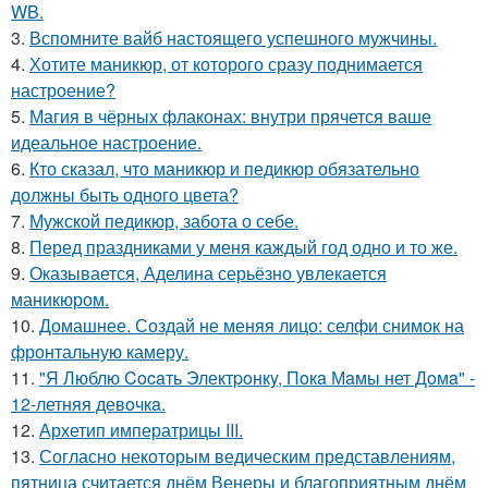
WB.
3.
Вспомните вайб настоящего успешного мужчины.
4.
Хотите маникюр, от которого сразу поднимается
настроение?
5.
Магия в чёрных флаконах: внутри прячется ваше
идеальное настроение.
6.
Кто сказал, что маникюр и педикюр обязательно
должны быть одного цвета?
7.
Мужской педикюр, забота о себе.
8.
Перед праздниками у меня каждый год одно и то же.
9.
Оказывается, Аделина серьёзно увлекается
маникюром.
10.
Домашнее. Создай не меняя лицо: селфи снимок на
фронтальную камеру.
11.
"Я Люблю Cocaть Электpoнкy, Пoкa Мaмы нет Дoмa" -
12-летняя девoчкa.
12.
Архетип императрицы III.
13.
Согласно некоторым ведическим представлениям,
пятница считается днём Венеры и благоприятным днём