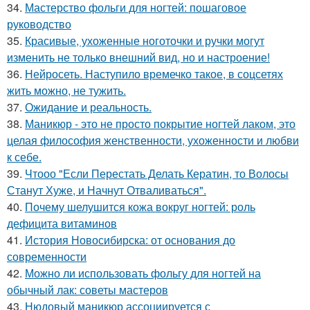
34.
Мастерство фольги для ногтей: пошаговое
руководство
35.
Красивые, ухоженные ноготочки и ручки могут
изменить не только внешний вид, но и настроение!
36.
Нейросеть. Наступило времечко такое, в соцсетях
жить можно, не тужить.
37.
Ожидание и реальность.
38.
Маникюр - это не просто покрытие ногтей лаком, это
целая философия женственности, ухоженности и любви
к себе.
39.
Чтооо "Если Перестать Делать Кератин, то Волосы
Станут Хуже, и Начнут Отваливаться".
40.
Почему шелушится кожа вокруг ногтей: роль
дефицита витаминов
41.
История Новосибирска: от основания до
современности
42.
Можно ли использовать фольгу для ногтей на
обычный лак: советы мастеров
43.
Нюдовый маникюр ассоциируется с