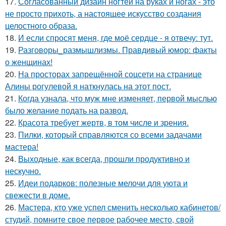
17.
Согласованный дизайн ногтей на руках и ногах - это
не просто прихоть, а настоящее искусство создания
целостного образа.
18.
И если спросят меня, где моё сердце - я отвечу: тут.
19.
Разговоры_размышлизмы. Правдивый юмор: факты
о женщинах!
20.
На просторах запрещённой соцсети на странице
Алины рогулевой я наткнулась на этот пост.
21.
Когда узнала, что муж мне изменяет, первой мыслью
было желание подать на развод.
22.
Красота требует жертв, в том числе и зрения.
23.
Пилки, который справляются со всеми задачами
мастера!
24.
Выходные, как всегда, прошли продуктивно и
нескучно.
25.
Идеи подарков: полезные мелочи для уюта и
свежести в доме.
26.
Мастера, кто уже успел сменить несколько кабинетов/
студий, помните свое первое рабочее место, свой