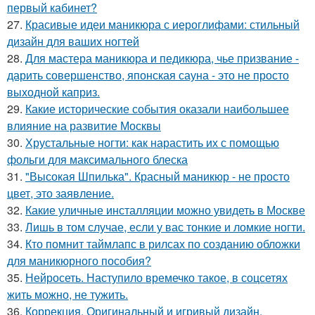
первый кабинет?
27.
Красивые идеи маникюра с иероглифами: стильный
дизайн для ваших ногтей
28.
Для мастера маникюра и педикюра, чье призвание -
дарить совершенство, японская сауна - это не просто
выходной каприз.
29.
Какие исторические события оказали наибольшее
влияние на развитие Москвы
30.
Хрустальные ногти: как нарастить их с помощью
фольги для максимального блеска
31.
"Высокая Шпилька". Красный маникюр - не просто
цвет, это заявление.
32.
Какие уличные инсталляции можно увидеть в Москве
33.
Лишь в том случае, если у вас тонкие и ломкие ногти.
34.
Кто помнит таймлапс в рилсах по созданию обложки
для маникюрного пособия?
35.
Нейросеть. Наступило времечко такое, в соцсетях
жить можно, не тужить.
36.
Коррекция. Оригинальный и игривый дизайн,