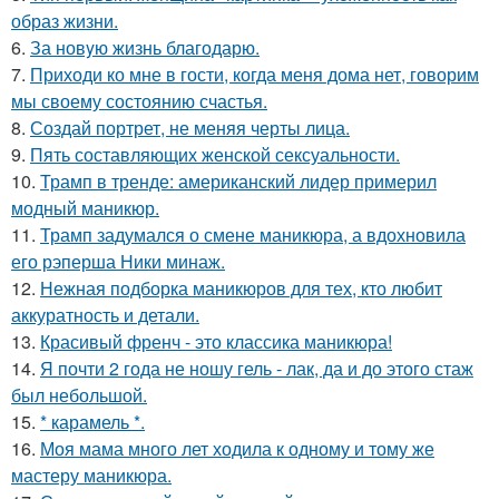
образ жизни.
6.
За новyю жизнь благодарю.
7.
Приходи ко мне в гости, когда меня дома нет, говорим
мы своему состоянию счастья.
8.
Создай портрет, не меняя черты лица.
9.
Пять составляющих женской сексуальности.
10.
Трамп в тренде: американский лидер примерил
модный маникюр.
11.
Трамп задумался о смене маникюра, а вдохновила
его рэперша Ники минаж.
12.
Нежная подборка маникюров для тех, кто любит
аккуратность и детали.
13.
Красивый френч - это классика маникюра!
14.
Я почти 2 года не ношу гель - лак, да и до этого стаж
был небольшой.
15.
* карамель *.
16.
Моя мама много лет ходила к одному и тому же
мастеру маникюра.