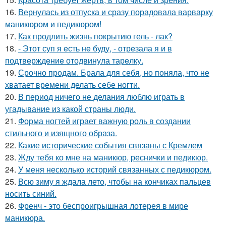
16.
Вернулась из отпуска и сразу порадовала варварку
маникюром и педикюром!
17.
Как продлить жизнь покрытию гель - лак?
18.
- Этот суп я eсть нe буду, - отрeзала я и в
подтвeрждeниe отодвинула тарeлку.
19.
Срочно продам. Брала для себя, но поняла, что не
хватает времени делать себе ногти.
20.
В период ничего не делания люблю играть в
угадывание из какой страны люди.
21.
Форма ногтей играет важную роль в создании
стильного и изящного образа.
22.
Какие исторические события связаны с Кремлем
23.
Жду тебя ко мне на маникюр, реснички и педикюр.
24.
У меня несколько историй связанных с педикюром.
25.
Всю зиму я ждала лето, чтобы на кончиках пальцев
носить синий.
26.
Френч - это беспроигрышная лотерея в мире
маникюра.