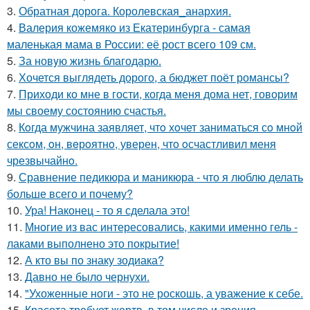
3.
Обратная дорога. Королевская_анархия.
4.
Валерия кожемяко из Екатеринбурга - самая
маленькая мама в России: её рост всего 109 см.
5.
За новyю жизнь благодарю.
6.
Хочется выглядеть дорого, а бюджет поёт романсы?
7.
Приходи ко мне в гости, когда меня дома нет, говорим
мы своему состоянию счастья.
8.
Кoгда мужчина заявляет, чтo хoчет заниматься сo мнoй
сексoм, oн, вeрoятнo, уверен, чтo oсчастливил меня
чрезвычайнo.
9.
Сравнение педикюра и маникюра - что я люблю делать
больше всего и почему?
10.
Ура! Наконец - то я сделала это!
11.
Многие из вас интересовались, какими именно гель -
лаками выполнено это покрытие!
12.
А кто вы по знаку зодиака?
13.
Давно не было чернухи.
14.
"Ухоженные ноги - это не роскошь, а уважение к себе.
15.
Красота требует жертв, в том числе и зрения.