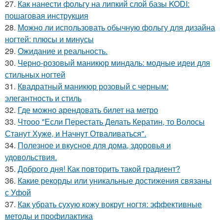
27.
Как нанести фольгу на липкий слой базы KODI:
пошаговая инструкция
28.
Можно ли использовать обычную фольгу для дизайна
ногтей: плюсы и минусы
29.
Ожидание и реальность.
30.
Черно-розовый маникюр миндаль: модные идеи для
стильных ногтей
31.
Квадратный маникюр розовый с черным:
элегантность и стиль
32.
Где можно арендовать билет на метро
33.
Чтооо "Если Перестать Делать Кератин, то Волосы
Станут Хуже, и Начнут Отваливаться".
34.
Полезное и вкусное для дома, здоровья и
удовольствия.
35.
Доброго дня! Как повторить такой градиент?
36.
Какие рекорды или уникальные достижения связаны
с Уфой
37.
Как убрать сухую кожу вокруг ногтя: эффективные
методы и профилактика