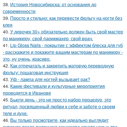
38.
История Новосибирска: от основания до
современности
39.
Просто и стильно: как перевести фольгу на ногти без
клея
40.
У девочек 30+ обязательно должен быть свой мастер
по маникюру, свой парикмахер, свой врач.
41.
Lip Gloss Nails - покрытие с эффектом блеска для губ
- расскажите и покажите вашим мастерам по маникюру -
это, ну очень, красиво.
42.
Как отпечатать и закрепить матовую переводную
фольгу: пошаговая инструкция
43.
Уф - лампа для ногтей вызывает рак?
44.
Какие фестивали и культурные мероприятия
проводятся в Иванове
45.
Бьюти день - это не просто набор процедур, это
ритуал, посвященный любви к себе и заботе о своем
теле и духе.
46.
Вы только посмотрите, как идеально выглядит
кутикула после пилочного маникюра спустя целых три