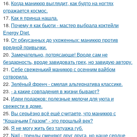
16.
Когда маникюр выглядит, как будто на ногтях
отражается космос.
17.
Как я принца нашла.
18.
Почему я как бьюти - мастер выбрала коктейли
Energy Diet.
19.
От обкусанных до ухоженных: маникюр против
вредной привычки.
20.
Замечательно, потрясающе! Вроде сам не
бездарность, вроде завидовать грех, но завидую автору.
21.
Себе свеженький маникюр с осенним вайбом
сотворила.
22.
Зелёный френч - смелая альтернатива классике.
23.
- а какие совпадения в жизни бывают?
24.
Идеи подарков: полезные мелочи для уюта и
свежести в доме.
25.
Вы серьёзно всё ещё считаете, что маникюр с
"Кошачьим Глазом" - это прошлый век?
26.
Я не могу жить без татуажа губ.
27.
Nail - тренды сменяют друг друга, но наше сердце