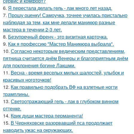
сервис и комфорт?
6.
Я перестала делать гель - лак много лет назад.
7.
Прошу оценку! Самоучка, точнее училась пристально
наблюдая за тем, как мне делали маникюр разные
мастера в течении 2-3 лет.
8.
Безупречный френч - это визитная карточка.
9.
Как я профессию "Мастер Маникюра выбрала".
10.
Согласно некоторым ведическим представлениям,
пятница считается днём Венеры и благоприятным днём
для поклонения богине Лакшми.
11.
Весна - время веселых милых шалостей, улыбок и
красивых ноготочков!
12.
Как правильно подобрать ВФ на взлетные ногти
трамплины.
13.
Светоотражающий гель - лак в глубоком винном
оттенке.
14.
Крик души мастера перманента!
15.
В Черняховске разорвавший пса продолжает
наводить ужас на окружающих.