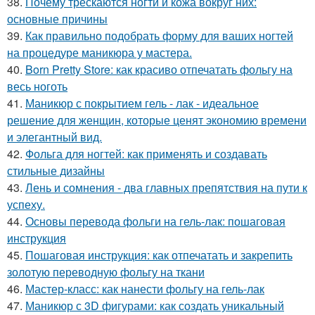
38.
Почему трескаются ногти и кожа вокруг них:
основные причины
39.
Как правильно подобрать форму для ваших ногтей
на процедуре маникюра у мастера.
40.
Born Pretty Store: как красиво отпечатать фольгу на
весь ноготь
41.
Маникюр с покрытием гель - лак - идеальное
решение для женщин, которые ценят экономию времени
и элегантный вид.
42.
Фольга для ногтей: как применять и создавать
стильные дизайны
43.
Лень и сомнения - два главных препятствия на пути к
успеху.
44.
Основы перевода фольги на гель-лак: пошаговая
инструкция
45.
Пошаговая инструкция: как отпечатать и закрепить
золотую переводную фольгу на ткани
46.
Мастер-класс: как нанести фольгу на гель-лак
47.
Маникюр с 3D фигурами: как создать уникальный