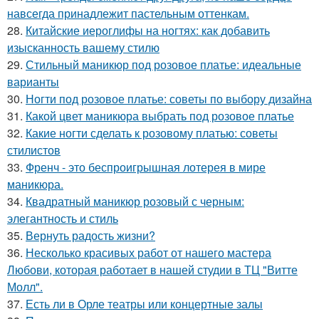
навсегда принадлежит пастельным оттенкам.
28.
Китайские иероглифы на ногтях: как добавить
изысканность вашему стилю
29.
Стильный маникюр под розовое платье: идеальные
варианты
30.
Ногти под розовое платье: советы по выбору дизайна
31.
Какой цвет маникюра выбрать под розовое платье
32.
Какие ногти сделать к розовому платью: советы
стилистов
33.
Френч - это беспроигрышная лотерея в мире
маникюра.
34.
Квадратный маникюр розовый с черным:
элегантность и стиль
35.
Вернуть радость жизни?
36.
Несколько красивых работ от нашего мастера
Любови, которая работает в нашей студии в ТЦ "Витте
Молл".
37.
Есть ли в Орле театры или концертные залы