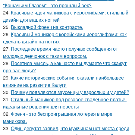
"Кошачьим Глазом" - это прошлый век?
24.
Красивые идеи маникюра с иероглифами: стильный
дизайн для ваших ногтей
25.
Выкладной френч на контрасте.
26.
Красивый маникюр с корейскими иероглифами: как
сделать дизайн на ногтях
27.
Последнее время часто получаю сообщения от
молодых девчонок с таким вопросом.
28.
Посетила мысль, а как часто вы думаете что скажут
про вас люди?
29.
Какие исторические события оказали наибольшее
влияние на развитие Калуги
30.
Почему появляются заусенцы у взрослых и у детей?
31.
Стильный маникюр под розовое свадебное платье:
идеальные решения для невесты
32.
Френч - это беспроигрышная лотерея в мире
маникюра.
33.
Один депутат заявил, что мужчинам нет места среди