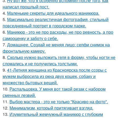
3.
Ну вот же, что я особенно вспомнил после того, как
написал прошлый пост.
4.
Маленькие секреты для идеального маникюра.
5.
Максимально реалистичная фотография, стильный
повседневный портрет в городском парке.
6.
Маникюр - это не про расходы, не про ревность, а про
самооценку и заботу о себе.
7.
Домашнее. Создай не меняя лицо: селфи снимок на
фронтальную камеру.
8.
Сколько нужно выложить геля в форму, чтобы ногти не
сломались и не получились толстыми.
9.
41-Летняя женщина из Красноярска после ссоры с
мужем выбросила из окна двух кошек, собаку и
множество бытовых вещей.
10.
Распальцовка. У меня вот такой резак с набором
сменных лезвий.
11.
Выбор мастера - это не только "Красиво на фото".
12.
Минимализм, который притягивает взгляд.
13.
Изумительный жемчужный маникюр с глубоким