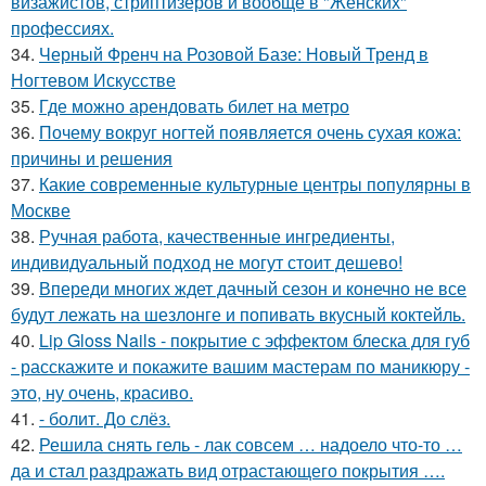
визажистов, стриптизёров и вообще в "Женских"
профессиях.
34.
Черный Френч на Розовой Базе: Новый Тренд в
Ногтевом Искусстве
35.
Где можно арендовать билет на метро
36.
Почему вокруг ногтей появляется очень сухая кожа:
причины и решения
37.
Какие современные культурные центры популярны в
Москве
38.
Ручная работа, качественные ингредиенты,
индивидуальный подход не могут стоит дешево!
39.
Впереди многих ждет дачный сезон и конечно не все
будут лежать на шезлонге и попивать вкусный коктейль.
40.
Lip Gloss Nails - покрытие с эффектом блеска для губ
- расскажите и покажите вашим мастерам по маникюру -
это, ну очень, красиво.
41.
- болит. До слёз.
42.
Решила снять гель - лак совсем … надоело что-то …
да и стал раздражать вид отрастающего покрытия ….