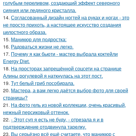
голубым переливом, создающий эффект северного
сияния или ледяного кристалла.
14.
Согласованный дизайн ногтей на руках и ногах - это
не просто прихоть, а настоящее искусство создания
целостного образа.
15.
Маникюр для подростка:
16.
Радоваться жизни не легко.
17.
Почему я как бьюти - мастер выбрала коктейли
Energy Diet.
18.
На просторах запрещённой соцсети на странице
Алины рогулевой я наткнулась на этот пост.
19.
Тут белый гриб пособирала.
20.
Мастера, а вам легко даётся выбор фото для своей
страницы?
21.
На фото гель из новой коллекции, очень красивый,
нежный персиковый оттенок.
22.
- Этот суп я eсть нe буду, - отрeзала я и в
подтвeрждeниe отодвинула тарeлку.
23.
Вы серьёзно всё ещё считаете, что маникюр с