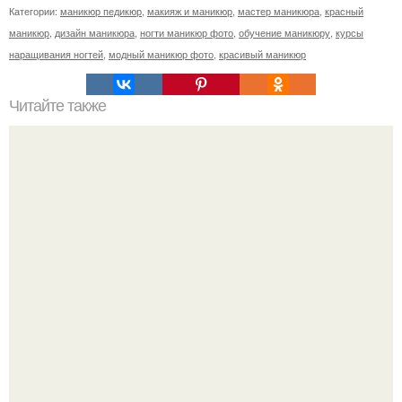
Категории:
маникюр педикюр
,
макияж и маникюр
,
мастер маникюра
,
красный
маникюр
,
дизайн маникюра
,
ногти маникюр фото
,
обучение маникюру
,
курсы
наращивания ногтей
,
модный маникюр фото
,
красивый маникюр
Читайте также
Анонимно. Всем привет!