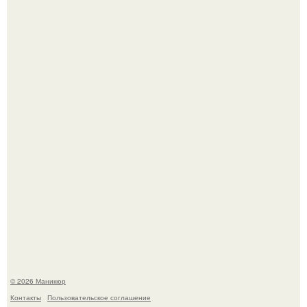
С удовольствием представляю вам идеальный дуэт от
Sophin - красный и синий оттенки Sand Effect номер 0299
и номер 0262.
Нюдовый педикюр - это "Тихая Роскошь" в уходе.
© 2026 Маникюр
Контакты
Пользовательское соглашение