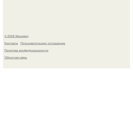
школьница - она покончила с собой на фоне подготовки к
контрольной по английскому языку.
© 2026 Маникюр
Контакты
Пользовательское соглашение
Политика конфидециальности
Обратная связь