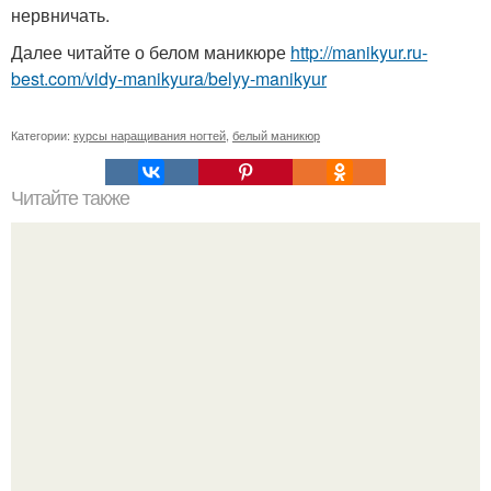
нервничать.
Далее читайте о белом маникюре
http://manikyur.ru-
best.com/vidy-manikyura/belyy-manikyur
Категории:
курсы наращивания ногтей
,
белый маникюр
Читайте также
Ногти - это одна из основных составляющих идеально
созданного образа.