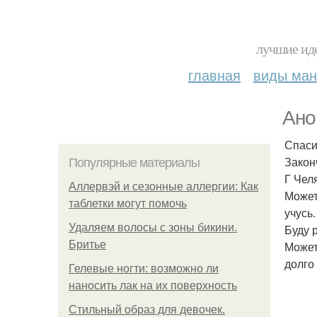
лучшие иде
главная
виды ма
Ано
Спаси
Закон
Популярные материалы
Г Челя
Аллервэй и сезонные аллергии: Как
Может
таблетки могут помочь
учусь.
Удаляем волосы с зоны бикини.
Буду 
Бритье
Может
долго
Гелевые ногти: возможно ли
наносить лак на их поверхность
Стильный образ для девочек.