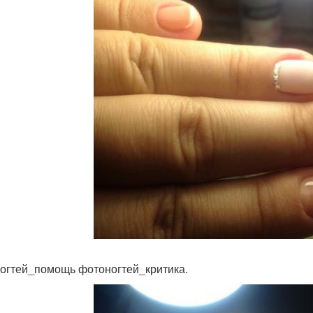
огтей_помощь фотоногтей_критика.