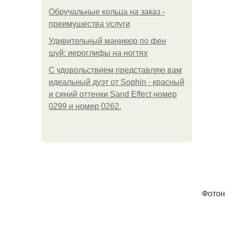
Обручальные кольца на заказ -
преимущества услуги
Удивительный маникюр по фен
шуй: иероглифы на ногтях
С удовольствием представляю вам
идеальный дуэт от Sophin - красный
и синий оттенки Sand Effect номер
0299 и номер 0262.
Фотон