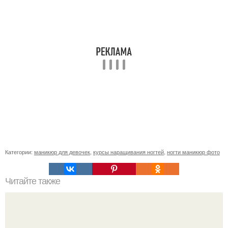
Категории:
маникюр для девочек
,
курсы наращивания ногтей
,
ногти маникюр фото
Читайте также