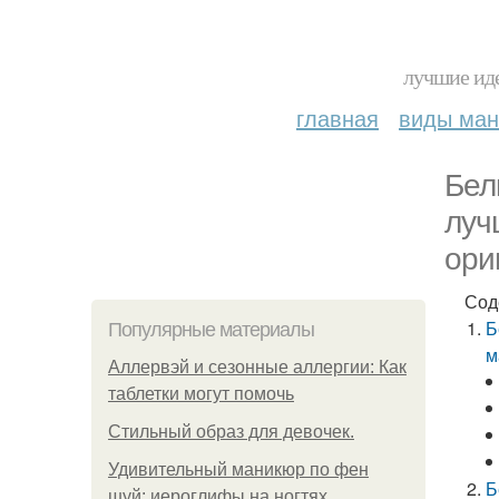
лучшие иде
главная
виды ма
Бел
луч
ори
Сод
Б
Популярные материалы
м
Аллервэй и сезонные аллергии: Как
таблетки могут помочь
Стильный образ для девочек.
Удивительный маникюр по фен
Б
шуй: иероглифы на ногтях