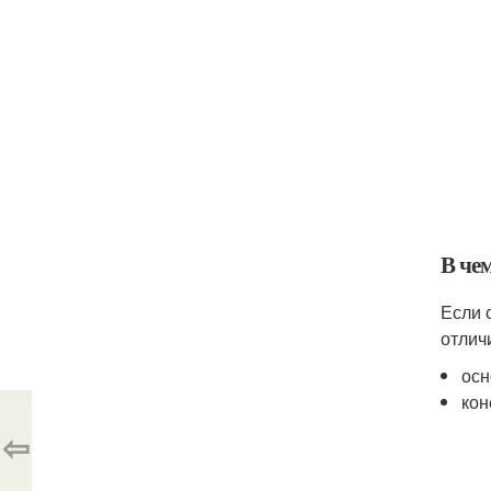
В че
Если 
отлич
осн
кон
⇦