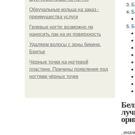
Б
Обручальные кольца на заказ -
Б
преимущества услуги
Б
Гелевые ногти: возможно ли
наносить лак на их поверхность
Удаляем волосы с зоны бикини.
Бритье
Черные точки на ногтевой
пластине. Причины появления под
ногтями чёрных точек
Бел
луч
ори
, ина