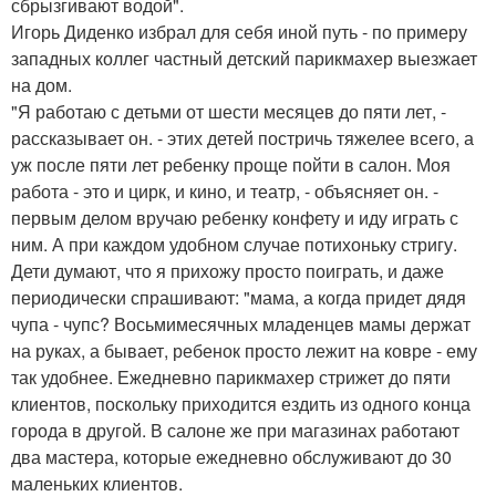
сбрызгивают водой".
Игорь Диденко избрал для себя иной путь - по примеру
западных коллег частный детский парикмахер выезжает
на дом.
"Я работаю с детьми от шести месяцев до пяти лет, -
рассказывает он. - этих детей постричь тяжелее всего, а
уж после пяти лет ребенку проще пойти в салон. Моя
работа - это и цирк, и кино, и театр, - объясняет он. -
первым делом вручаю ребенку конфету и иду играть с
ним. А при каждом удобном случае потихоньку стригу.
Дети думают, что я прихожу просто поиграть, и даже
периодически спрашивают: "мама, а когда придет дядя
чупа - чупс? Восьмимесячных младенцев мамы держат
на руках, а бывает, ребенок просто лежит на ковре - ему
так удобнее. Ежедневно парикмахер стрижет до пяти
клиентов, поскольку приходится ездить из одного конца
города в другой. В салоне же при магазинах работают
два мастера, которые ежедневно обслуживают до 30
маленьких клиентов.