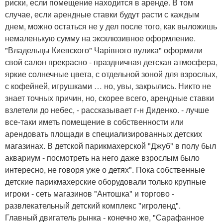
риски, если помещение находится в аренде. В том
случае, если арендные ставки будут расти с каждым
днем, можно остаться не у дел после того, как выложишь
немаленькую сумму на эксклюзивное оформление.
"Владельцы Киевского" Чарівного вулика" оформили
свой салон прекрасно - праздничная детская атмосфера,
яркие солнечные цвета, с отдельной зоной для взрослых,
с кофейней, игрушками … но, увы, закрылись. Никто не
знает точных причин, но, скорее всего, арендные ставки
взлетели до небес, - рассказывает г-н Диденко. - лучше
все-таки иметь помещение в собственности или
арендовать площади в специализированных детских
магазинах. В детской парикмахерской "Джуб" в полу был
аквариум - посмотреть на него даже взрослым было
интересно, не говоря уже о детях". Пока собственные
детские парикмахерские оборудовали только крупные
игроки - сеть магазинов "Антошка" и торгово -
развлекательный детский комплекс "игроленд".
Главный двигатель рынка - конечно же, "Сарафанное