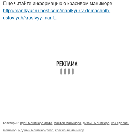
Ещё читайте информацию о красивом маникюре
http://manikyur.ru-best.com/manikyur-v-domashnih-
usloviyah/krasivyy-mani...
Категории:
идеи маникюра фото
,
мастер маникюра
,
дизайн маникюра
,
как сделать
маникюр
,
модный маникюр фото
,
красивый маникюр