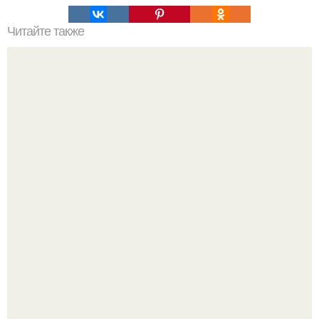
Читайте также
Реклама для мастера маникюра текст. Как привлечь
больше клиентов на маникюр
Ультрареалистичный дорогой лайфстайл селфи снимок