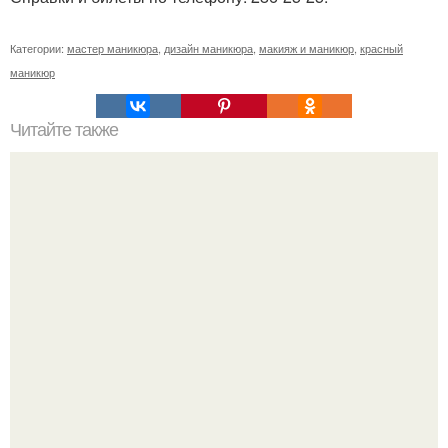
Категории:
мастер маникюра
,
дизайн маникюра
,
макияж и маникюр
,
красный
маникюр
Читайте также
С началом зимы возникает потребность в
дополнительном уходе для кожи рук и ногтей.