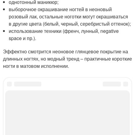
однотонный маникюр;
выборочное окрашивание ногтей в неоновый
розовый лак, остальные ноготки могут окрашиваться
в другие цвета (белый, черный, серебристый оттенок);
использование техники (френч, лунный, negative
space и пр.).
Эффектно смотрится неоновое глянцевое покрытие на
длинных ногтях, но модный тренд – практичные короткие
ногти в матовом исполнении.
Категории:
Черный с розовым ногти
,
Розовый маникюр
,
Маникюр с блестками
,
Использования в маникюре
,
маникюр на короткие ногти
,
Нюдовые оттенки
,
Полупрозрачные тона
,
Яркие оттенки
,
Неоновые оттенки
Читайте также