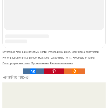
Магия в чёрных флаконах: внутри прячется ваше
идеальное настроение.
Десять лет назад все красили веки плотными слоями.