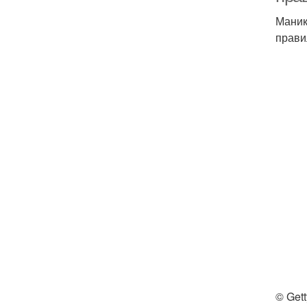
Маник
прави
© Get