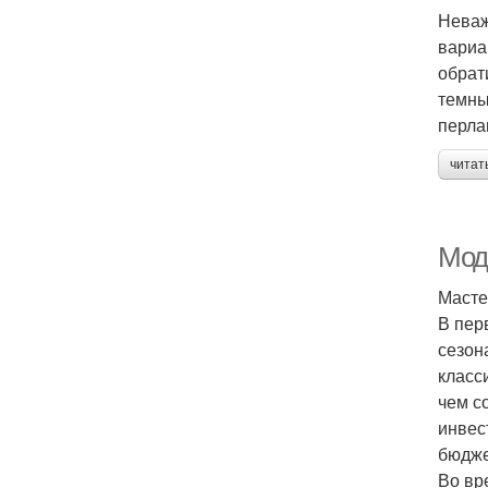
Неваж
вариа
обрат
темны
перла
читат
Мод
Масте
В пер
сезон
класс
чем с
инвес
бюдже
Во вр