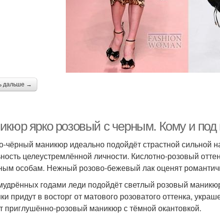
ь дальше →
икюр ярко розовый с черным. Кому и под 
о-чёрный маникюр идеально подойдёт страстной сильной на
ьность целеустремлённой личности. Кислотно-розовый от
ным особам. Нежный розово-бежевый лак оценят романтич
мудрённых годами леди подойдёт светлый розовый маникю
ки придут в восторг от матового розоватого оттенка, укр
т приглушённо-розовый маникюр с тёмной окантовкой.