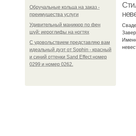
Сти
Обручальные кольца на заказ -
нев
преимущества услуги
Сваде
Удивительный маникюр по фен
Завер
шуй: иероглифы на ногтях
Именн
С удовольствием представляю вам
невес
идеальный дуэт от Sophin - красный
и синий оттенки Sand Effect номер
0299 и номер 0262.