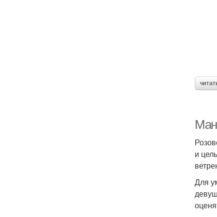
читат
Ман
Розов
и цел
ветре
Для у
девуш
оценя