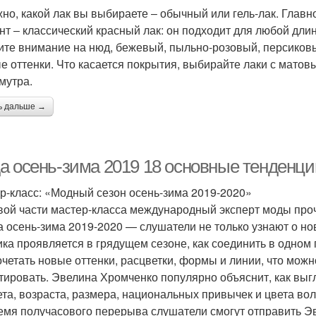
но, какой лак вы выбираете ‒ обычный или гель-лак. Главн
нт ‒ классический красный лак: он подходит для любой дли
ите внимание на нюд, бежевый, пыльно-розовый, персиковы
е оттенки. Что касается покрытия, выбирайте лаки с мато
мутра.
ь дальше →
а осень-зима 2019 18 основные тенденци
р-класс: «Модный сезон осень-зима 2019-2020»
вой части мастер-класса международный эксперт моды про
а осень-зима 2019-2020 — слушатели не только узнают о нов
ика проявляется в грядущем сезоне, как соединить в одном 
очетать новые оттенки, расцветки, формы и линии, что можно
тировать. Эвелина Хромченко популярно объяснит, как выг
та, возраста, размера, национальных привычек и цвета вол
емя получасового перерыва слушатели смогут отправить Эв