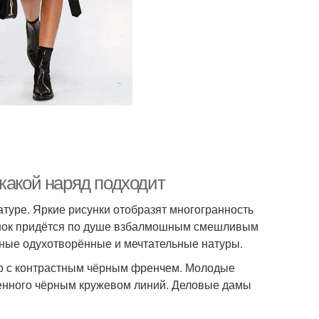
какой наряд подходит
туре. Яркие рисунки отобразят многогранность
тенок придётся по душе взбалмошным смешливым
ные одухотворённые и мечтательные натуры.
р с контрастным чёрным френчем. Молодые
ашенного чёрным кружевом линий. Деловые дамы