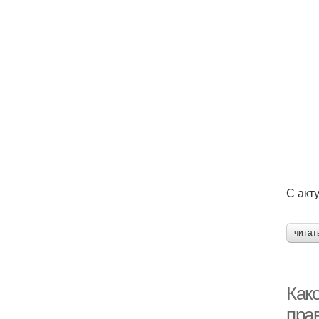
С акт
читат
Како
пра