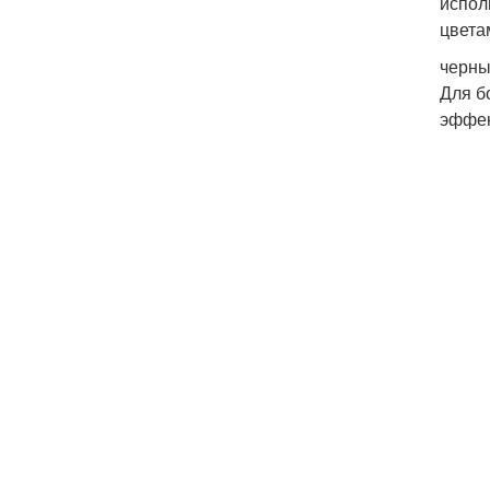
испол
цветам
черны
Для б
эффек