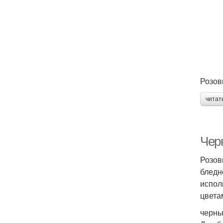
Розов
читат
Чер
Розов
бледн
испол
цветам
черны