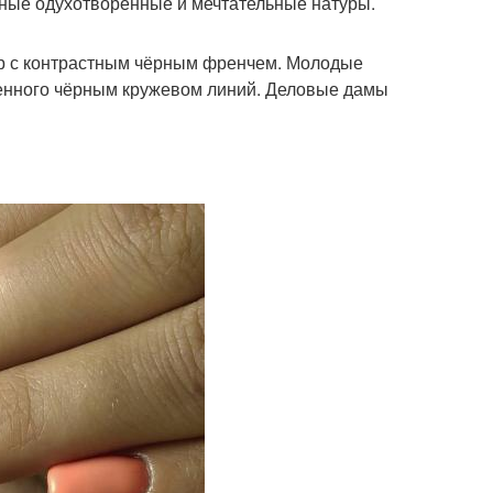
ные одухотворённые и мечтательные натуры.
р с контрастным чёрным френчем. Молодые
ашенного чёрным кружевом линий. Деловые дамы