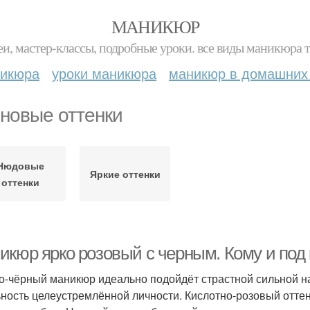
МАНИКЮР
и, мастер-классы, подробные уроки. все виды маникюра т
никюра
уроки маникюра
маникюр в домашних
новые оттенки
Нюдовые
Яркие оттенки
оттенки
икюр ярко розовый с черным. Кому и под 
о-чёрный маникюр идеально подойдёт страстной сильной на
ьность целеустремлённой личности. Кислотно-розовый от