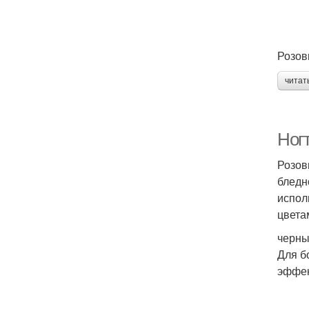
Розов
читат
Ног
Розов
бледн
испол
цветам
черны
Для б
эффек