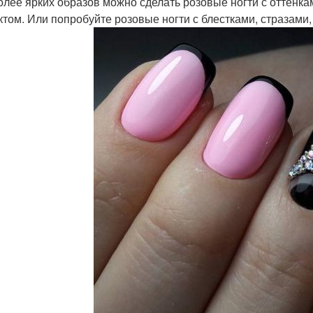
олее ярких образов можно сделать розовые ногти с оттенкам
том. Или попробуйте розовые ногти с блестками, стразами,