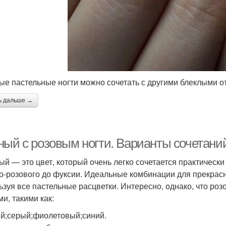
ые пастельные ногти можно сочетать с другими блеклыми от
ь дальше →
ный с розовым ногти. Варианты сочетани
ый — это цвет, который очень легко сочетается практически
о-розового до фуксии. Идеальные комбинации для прекрасны
ьзуя все пастельные расцветки. Интересно, однако, что ро
и, такими как:
й;серый;фиолетовый;синий.