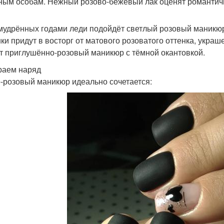
ным особам. Нежный розово-бежевый лак оценят романтич
мудрённых годами леди подойдёт светлый розовый маникю
ки придут в восторг от матового розоватого оттенка, укр
т приглушённо-розовый маникюр с тёмной окантовкой.
аем наряд
-розовый маникюр идеально сочетается: