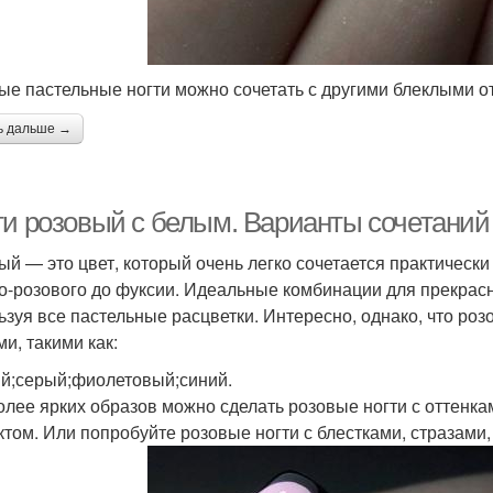
ые пастельные ногти можно сочетать с другими блеклыми от
ь дальше →
ти розовый с белым. Варианты сочетаний
ый — это цвет, который очень легко сочетается практически
о-розового до фуксии. Идеальные комбинации для прекрасны
ьзуя все пастельные расцветки. Интересно, однако, что ро
и, такими как:
й;серый;фиолетовый;синий.
олее ярких образов можно сделать розовые ногти с оттенкам
том. Или попробуйте розовые ногти с блестками, стразами,