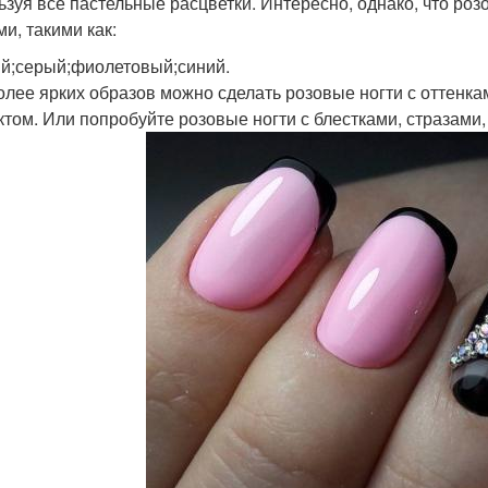
ьзуя все пастельные расцветки. Интересно, однако, что ро
и, такими как:
й;серый;фиолетовый;синий.
олее ярких образов можно сделать розовые ногти с оттенкам
том. Или попробуйте розовые ногти с блестками, стразами,