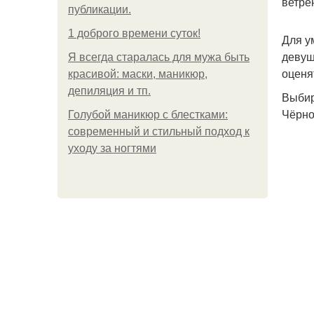
ветре
публикации.
1 доброго времени суток!
Для у
девуш
Я всегда старалась для мужа быть
оценя
красивой: маски, маникюр,
депиляция и тп.
Выбир
Чёрно
Голубой маникюр с блестками:
современный и стильный подход к
уходу за ногтями