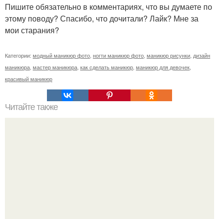
Пишите обязательно в комментариях, что вы думаете по
этому поводу? Спасибо, что дочитали? Лайк? Мне за
мои старания?
Категории:
модный маникюр фото
,
ногти маникюр фото
,
маникюр рисунки
,
дизайн
маникюра
,
мастер маникюра
,
как сделать маникюр
,
маникюр для девочек
,
красивый маникюр
Читайте также
Девочки, как вы на практике справились с проблемой
затёков базы и топа под кутикулу и с стёка со свободного