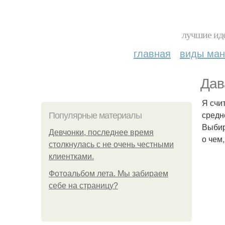
лучшие иде
главная
виды ма
Дав
Я счи
средн
Популярные материалы
Выбир
Девчонки, последнее время
о чем
столкнулась с не очень честными
клиентками.
Фотоальбом лета. Мы забираем
себе на страницу?