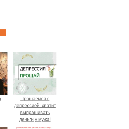
з
Прощаемся с
депрессией: хватит
выпрашивать
деньги у мужа!