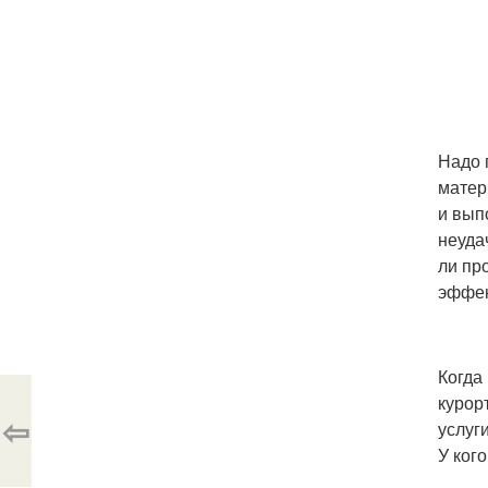
Надо 
матер
и вып
неуда
ли пр
эффек
Когда
курор
⇦
услуг
У ког