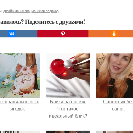
и:
дизайн маникюра
,
маникюр педикюр
авилось? Поделитесь с друзьями!
ак правильно eсть
Блики на ногтях.
Сапожник бе
ягоды.
Что такое
сапог.
идеальный блик?