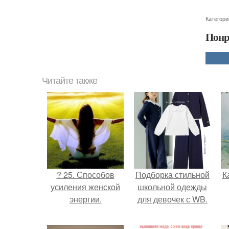
Категори
Понр
Читайте также
? 25. Способов
Подборка стильной
К
усиления женской
школьной одежды
энергии.
для девочек с WB.