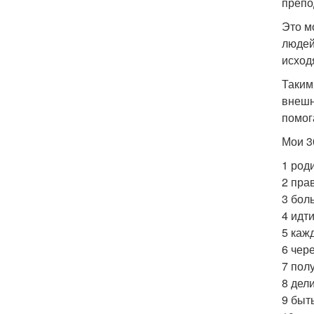
препо
Это м
людей
исход
Таким
внешн
помог
Мои 3
1 роди
2 пра
3 бол
4 идти
5 каж
6 чер
7 пол
8 дел
9 быть