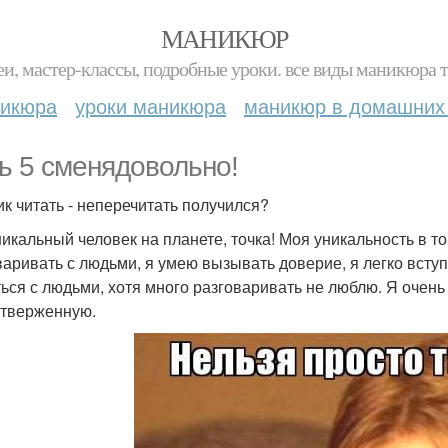
МАНИКЮР
и, мастер-классы, подробные уроки. все виды маникюра т
никюра
уроки маникюра
маникюр в домашних
ь 5 сменядовольно!
ик читать - неперечитать получился?
уникальный человек на планете, точка! Моя уникальность в т
варивать с людьми, я умею вызывать доверие, я легко вст
ься с людьми, хотя много разговаривать не люблю. Я очень
тверженную.