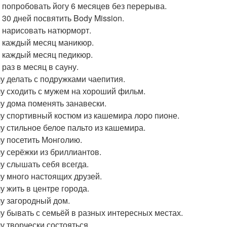
у попробовать йогу 6 месяцев без перерыва.
 30 дней посвятить Body Mission.
у нарисовать натюрморт.
у каждый месяц маникюр.
у каждый месяц педикюр.
 раз в месяц в сауну.
чу делать с подружками чаепития.
чу сходить с мужем на хороший фильм.
чу дома поменять занавески.
чу спортивный костюм из кашемира лоро пионе.
чу стильное белое пальто из кашемира.
чу посетить Монголию.
чу серёжки из бриллиантов.
чу слышать себя всегда.
чу много настоящих друзей.
у жить в центре города.
чу загородный дом.
чу бывать с семьёй в разных интересных местах.
чу творчески состояться.