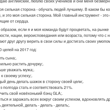
даю английский, люблю своих учеников и они меня безмерн
оя сильная сторона - обучать людей лучшему. В каком бы к
, и это моя сильная сторона. Мой главный инструмент - эт
ящие от сердца.
 образом, если я и моя команда будут процветать, на рынке
ости, нации, вероисповедания или возраста, потому что с н
ают друг другу верить в свои силы и достигать своих умоп
0 целей на 2017 год:
ть сына;.
вильно растить дочурку;.
ьше уважать мужа;.
 к своему успеху;.
дый день делать шажок в сторону своей цели;.
ез полгода стать и соответствовать 21%.
учить свой новёхонький бэнц GLA;.
иться и заражать всех вокруг своим успехом, вдохновлять др
 деятельной, делать - делать - делать;.