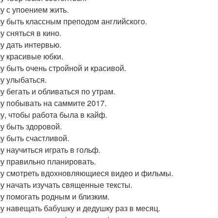
чу с упоением жить.
чу быть классным преподом английского.
у сняться в кино.
чу дать интервью.
чу красивые юбки.
чу быть очень стройной и красивой.
чу улыбаться.
у бегать и обливаться по утрам.
чу побывать на саммите 2017.
чу, чтобы работа была в кайф.
чу быть здоровой.
чу быть счастливой.
у научиться играть в гольф.
чу правильно планировать.
чу смотреть вдохновляющиеся видео и фильмы.
чу начать изучать священные тексты.
чу помогать родным и близким.
чу навещать бабушку и дедушку раз в месяц.