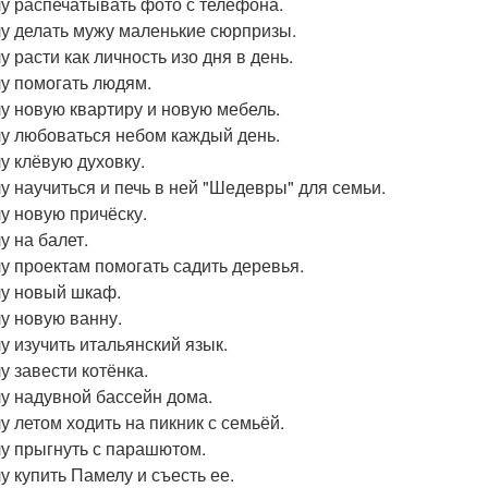
чу распечатывать фото с телефона.
чу делать мужу маленькие сюрпризы.
у расти как личность изо дня в день.
чу помогать людям.
чу новую квартиру и новую мебель.
чу любоваться небом каждый день.
чу клёвую духовку.
чу научиться и печь в ней "Шедевры" для семьи.
чу новую причёску.
у на балет.
чу проектам помогать садить деревья.
чу новый шкаф.
чу новую ванну.
чу изучить итальянский язык.
у завести котёнка.
чу надувной бассейн дома.
чу летом ходить на пикник с семьёй.
чу прыгнуть с парашютом.
чу купить Памелу и съесть ее.