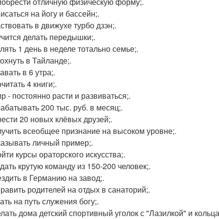
иобрести отличную физическую форму;.
исаться на йогу и бассейн;.
аствовать в движухе турбо дзэн;.
учится делать передышки;.
лять 1 день в неделе тотально семье;.
дохнуть в Тайланде;.
авать в 6 утра;.
читать 4 книги;.
р - постоянно расти и развиваться;.
абатывать 200 тыс. руб. в месяц;.
рести 20 новых клёвых друзей;.
лучить всеобщее признание на высоком уровне;.
казывать личный пример;.
ойти курсы ораторского искусства;.
здать крутую команду из 150-200 человек;.
ездить в Германию на завод;.
править родителей на отдых в санаторий;.
ать на путь служения богу;.
елать дома детский спортивный уголок с "Лазилкой" и кольца