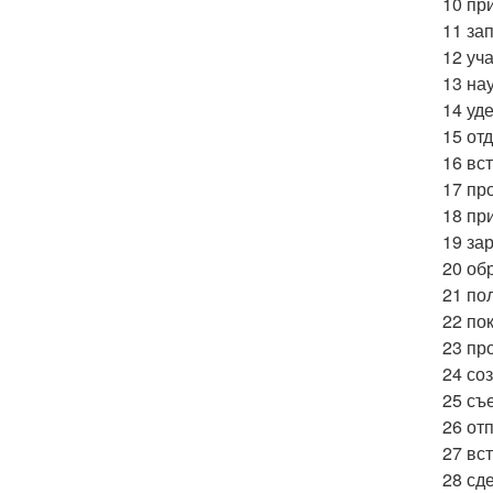
10 пр
11 зап
12 уч
13 на
14 уде
15 от
16 вст
17 про
18 при
19 зар
20 об
21 по
22 по
23 пр
24 со
25 съ
26 от
27 вст
28 сд