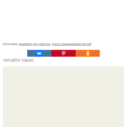
Категории:
маникюр для девочек
,
курсы наращивания ногтей
Читайте также
Начала ногти наращивать.