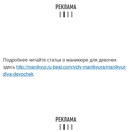
Подробнее читайте статьи о маникюре для девочек
здесь
http://manikyur.ru-best.com/vidy-manikyura/manikyur-
dlya-devochek