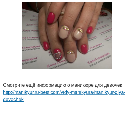
Смотрите ещё информацию о маникюре для девочек
http://manikyur.ru-best.com/vidy-manikyura/manikyur-dlya-
devochek