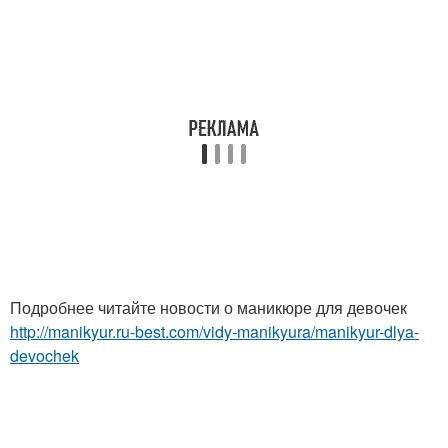
Подробнее читайте новости о маникюре для девочек
http://manikyur.ru-best.com/vidy-manikyura/manikyur-dlya-
devochek