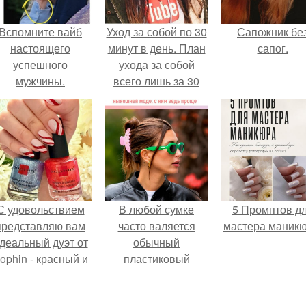
Вспомните вайб
Уход за собой по 30
Сапожник бе
настоящего
минут в день. План
сапог.
успешного
ухода за собой
мужчины.
всего лишь за 30
минут в день.
С удовольствием
В любой сумке
5 Промптов д
представляю вам
часто валяется
мастера маникю
деальный дуэт от
обычный
ophin - красный и
пластиковый
иний оттенки Sand
крабик.
ffect номер 0299 и