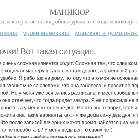
МАНИКЮР
и, мастер-классы, подробные уроки. все виды маникюра т
никюра
уроки маникюра
маникюр в домашних
очки! Вот такая ситуация.
е очень сложная клиентка ходит. Сложная тем, что слишком 
е ходила к мастеру в салон, но там дорого, а у меня в 2 ра
 удобно. Я работаю на дому, потому что это моя не основна
ня звонит мне со словами, что она заболела, и просит её пе
ной. Но у меня уже вся запись расписана, и мест свободных
о она отвечает, что тогда придёт завтра. Я её попросила не 
 работы, а у меня их вообще две. На что она говорит, чтобы
ожила она такие варианты как: - я же дома сижу два дня, я
айте после записей вечерних может время найдётся ( на минут
 то не поработать? У меня ведь дел то своих нет).
авайте я с кем - нибудь поменяюсь временем?