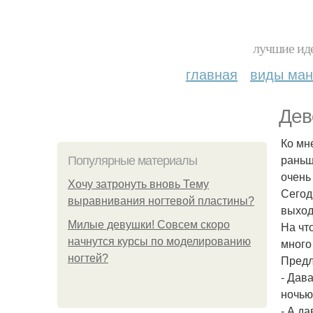
лучшие иде
главная
виды ма
Дев
Ко мн
раньш
Популярные материалы
очень
Хочу затронуть вновь Тему
Сегод
выравнивания ногтевой пластины?
выход
Милые девушки! Совсем скоро
На чт
начнутся курсы по моделированию
много
ногтей?
Предл
- Дав
ночью
- А д