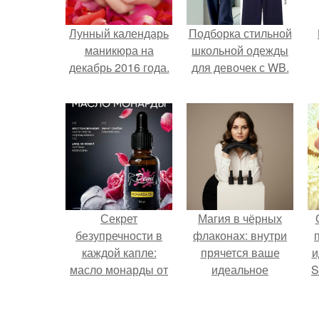
Лунный календарь
Подборка стильной
маникюра на
школьной одежды
декабрь 2016 года.
для девочек с WB.
Секрет
Магия в чёрных
безупречности в
флаконах: внутри
каждой капле:
прячется ваше
и
масло монарды от
идеальное
S
Demi Sweet.
настроение.
с
E