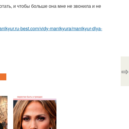
ботать, и чтобы больше она мне не звонила и не
manikyur.ru-best.com/vidy-manikyura/manikyur-dlya-
⇨