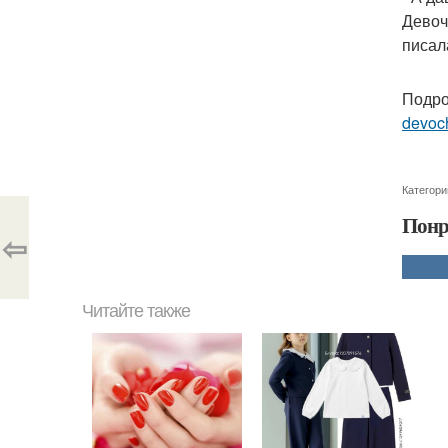
Девоч
писал
Подро
devoc
Категори
Понр
⇦
Читайте также