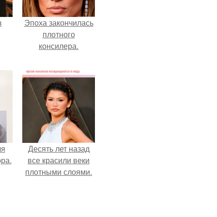
з
Эпоха закончилась
плотного
консилера.
ля
Десять лет назад
ра.
все красили веки
плотными слоями.