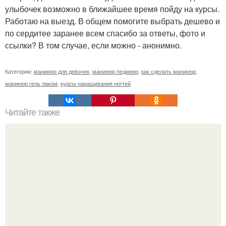
улыбочек возможно в ближайшее время пойду на курсы.
Работаю на выезд. В общем помогите выбрать дешево и
по сердитее заранее всем спасибо за ответы, фото и
ссылки? В том случае, если можно - анонимно.
Категории:
маникюр для девочек
,
маникюр педикюр
,
как сделать маникюр
,
маникюр гель лаком
,
курсы наращивания ногтей
Читайте также
Как новенькая. Усталая женщина выглядит старше своих
лет - это утверждение не требует доказательств.