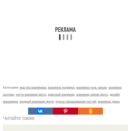
Категории:
мастер маникюра
,
маникюр педикюр
,
маникюр гель лаком
,
маникюр
шеллак
,
ногти маникюр фото
,
красный маникюр
,
маникюр лаком фото
,
дизайн
маникюра
,
модный маникюр фото
,
курсы наращивания ногтей
,
маникюр дома
Читайте также