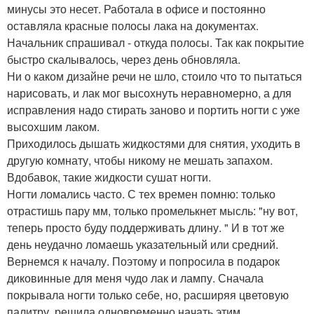
минусы это несет. Работала в офисе и постоянно
оставляла красные полосы лака на документах.
Начальник спрашивал - откуда полосы. Так как покрытие
быстро скалывалось, через день обновляла.
Ни о каком дизайне речи не шло, стоило что то пытаться
нарисовать, и лак мог высохнуть неравномерно, а для
исправления надо стирать заново и портить ногти с уже
высохшим лаком.
Приходилось дышать жидкостями для снятия, уходить в
другую комнату, чтобы никому не мешать запахом.
Вдобавок, такие жидкости сушат ногти.
Ногти ломались часто. С тех времен помню: только
отрастишь пару мм, только промелькнет мысль: "ну вот,
теперь просто буду поддерживать длину. " И в тот же
день неудачно ломаешь указательный или средний.
Вернемся к началу. Поэтому и попросила в подарок
диковинные для меня чудо лак и лампу. Сначала
покрывала ногти только себе, но, расширяя цветовую
палитру, решила одновременно начать этим