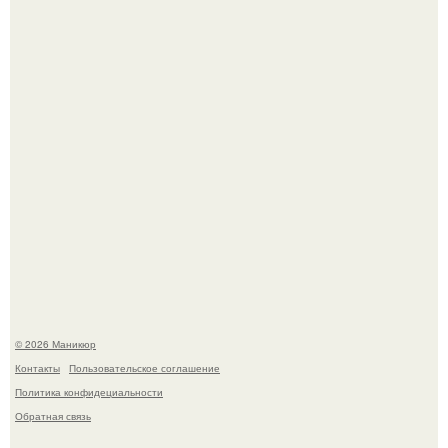
крабик.
В нижегородской области трагически погибла 14-летняя
школьница - она покончила с собой на фоне подготовки к
контрольной по английскому языку.
© 2026 Маникюр
Контакты
Пользовательское соглашение
Политика конфидециальности
Обратная связь