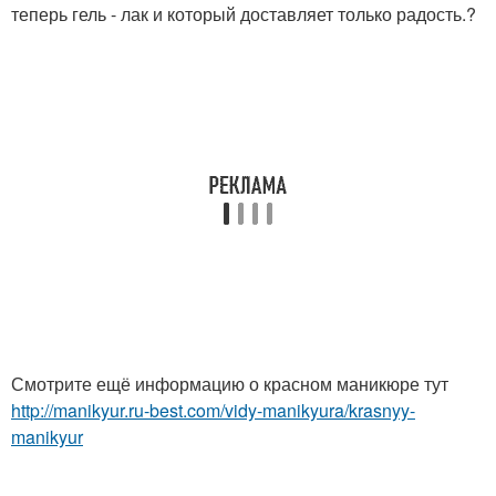
теперь гель - лак и который доставляет только радость.?
Смотрите ещё информацию о красном маникюре тут
http://manikyur.ru-best.com/vidy-manikyura/krasnyy-
manikyur