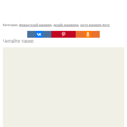
Категории:
французский маникюр
,
дизайн маникюра
,
ногти маникюр фото
Читайте также
Работа в Египте для иностранцев.