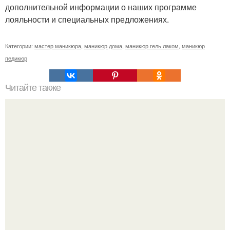
дополнительной информации о наших программе
лояльности и специальных предложениях.
Категории:
мастер маникюра
,
маникюр дома
,
маникюр гель лаком
,
маникюр
педикюр
Читайте также
Дорогие дамы, я ищу моделей для пополнения
портфолио и отработки скорости?