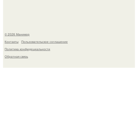
контрольной по английскому языку.
© 2026 Маникюр
Контакты
Пользовательское соглашение
Политика конфидециальности
Обратная связь