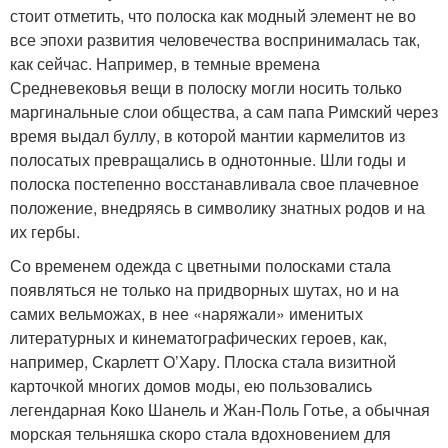
стоит отметить, что полоска как модный элемент не во
все эпохи развития человечества воспринималась так,
как сейчас. Например, в темные времена
Средневековья вещи в полоску могли носить только
маргинальные слои общества, а сам папа Римский через
время выдал буллу, в которой мантии кармелитов из
полосатых превращались в однотонные. Шли годы и
полоска постепенно восстанавливала свое плачевное
положение, внедряясь в символику знатных родов и на
их гербы.
Со временем одежда с цветными полосками стала
появляться не только на придворных шутах, но и на
самих вельможах, в нее «наряжали» именитых
литературных и кинематографических героев, как,
например, Скарлетт О’Хару. Плоска стала визитной
карточкой многих домов моды, ею пользовались
легендарная Коко Шанель и Жан-Поль Готье, а обычная
морская тельняшка скоро стала вдохновением для