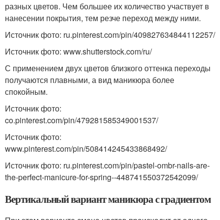
разных цветов. Чем большее их количество участвует в
нанесении покрытия, тем резче переход между ними.
Источник фото: ru.pinterest.com/pin/409827634844112257/
Источник фото: www.shutterstock.com/ru/
С применением двух цветов близкого оттенка переходы
получаются плавными, а вид маникюра более
спокойным.
Источник фото:
co.pinterest.com/pin/479281585349001537/
Источник фото:
www.pinterest.com/pin/508414245433868492/
Источник фото: ru.pinterest.com/pin/pastel-ombr-nails-are-
the-perfect-manicure-for-spring--448741550372542099/
Вертикальный вариант маникюра с градиентом