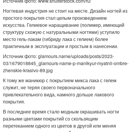
Источник фото: www.shutterstock.com/ru/
Ногтевая индустрия не стоит на месте. Дизайн ногтей из
простого покрытия стал целым произведением
искусства. Гелиевое наращивание (полимер, имеющий
структуру схожую с натуральными ногтями) уступило
место гель-лакам (гибриду лака с гелием) более
практичным в эксплуатации и простым в нанесении.
Источник фото: glamours.name/uploads/posts/2023-
03/1679018845_glamours-name-p-manikyur-myatnii-ombre-
zhenskie-krasivo-89.jpg
К тому же маникюр с покрытием микса лака с гелем
служит, не теряя своего первоначального
привлекательного вида, намного дольше лакового
покрытия.
В последнее время стало модным окрашивать ногти
разными цветами покрытий со скользящим
перетеканием одного из цветов в другой или меняя