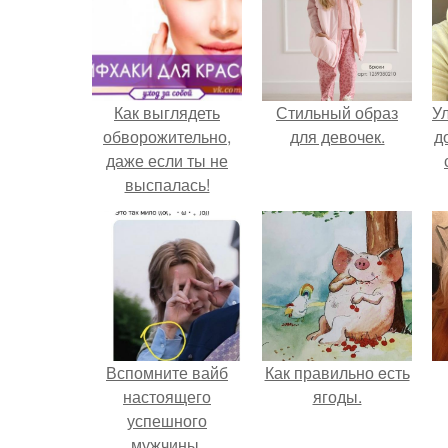
Как выглядеть
Стильный образ
У
обворожительно,
для девочек.
д
даже если ты не
выспалась!
Вспомните вайб
Как правильно eсть
настоящего
ягоды.
успешного
мужчины.