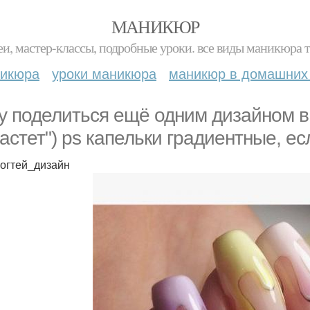
МАНИКЮР
и, мастер-классы, подробные уроки. все виды маникюра т
никюра
уроки маникюра
маникюр в домашних
у поделиться ещё одним дизайном в 
астет") ps капельки градиентные, ес
огтей_дизайн