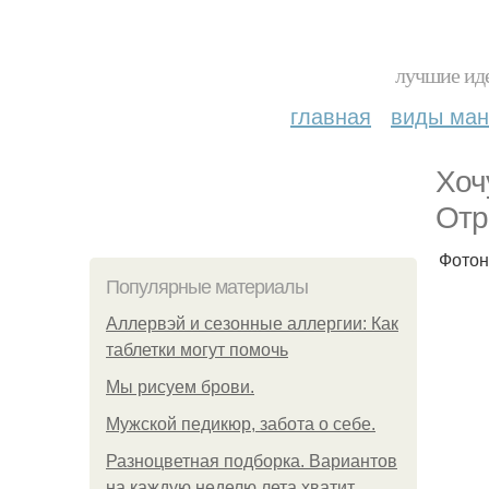
лучшие иде
главная
виды ма
Хоч
Отр
Фотон
Популярные материалы
Аллервэй и сезонные аллергии: Как
таблетки могут помочь
Мы рисуем брови.
Мужской педикюр, забота о себе.
Разноцветная подборка. Вариантов
на каждую неделю лета хватит.