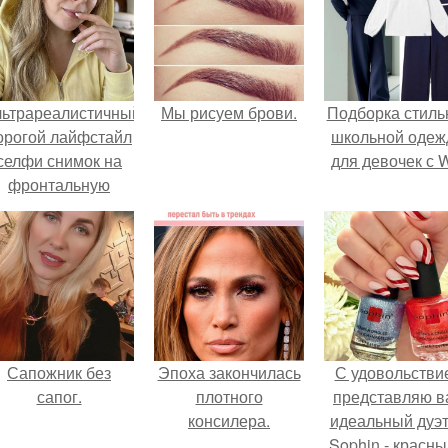
льтрареалистичный
Мы рисуем брови.
Подборка стиль
орогой лайфстайл
школьной оде
селфи снимок на
для девочек с 
фронтальную
камеру.
Сапожник без
Эпоха закончилась
С удовольстви
сапог.
плотного
представляю в
консилера.
идеальный дуэт
Sophin - красны