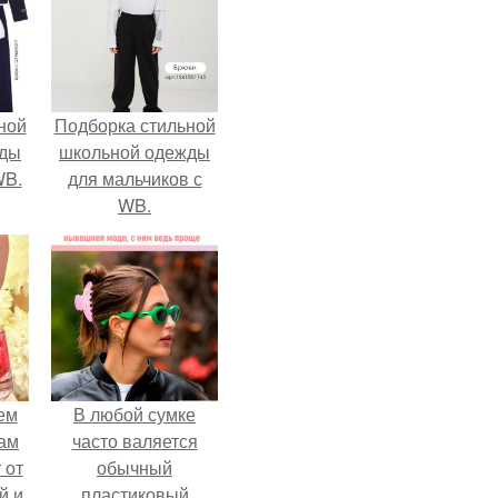
ной
Подборка стильной
жды
школьной одежды
WB.
для мальчиков с
WB.
ем
В любой сумке
ам
часто валяется
 от
обычный
й и
пластиковый