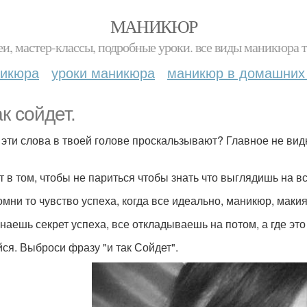
МАНИКЮР
и, мастер-классы, подробные уроки. все виды маникюра т
никюра
уроки маникюра
маникюр в домашних
к сойдет.
 эти слова в твоей голове проскальзывают? Главное не видно
т в том, чтобы не париться чтобы знать что выглядишь на вс
омни то чувство успеха, когда все идеально, маникюр, макия
знаешь секрет успеха, все откладываешь на потом, а где эт
ся. Выброси фразу "и так Сойдет".