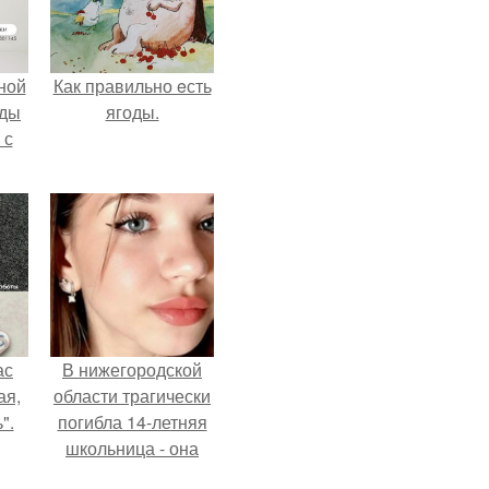
ной
Как правильно eсть
жды
ягоды.
 с
ас
В нижегородской
ая,
области трагически
".
погибла 14-летняя
школьница - она
покончила с собой