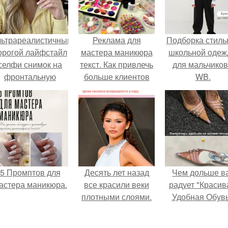
льтрареалистичный
Реклама для
Подборка стиль
орогой лайфстайл
мастера маникюра
школьной оде
селфи снимок на
текст. Как привлечь
для мальчиков
фронтальную
больше клиентов
WB.
камеру.
на маникюр
5 Промптов для
Десять лет назад
Чем дольше в
астера маникюра.
все красили веки
радует "Красив
плотными слоями.
Удобная Обувь