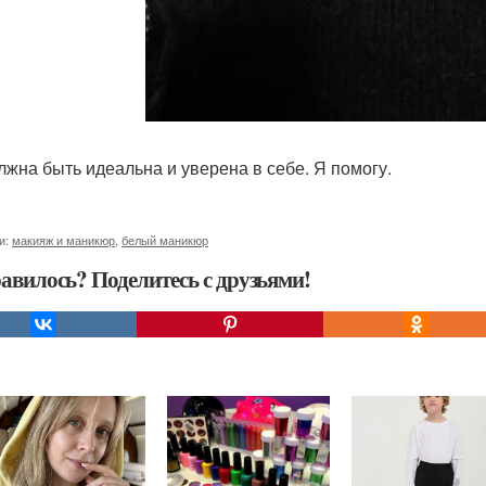
лжна быть идеальна и уверена в себе. Я помогу.
и:
макияж и маникюр
,
белый маникюр
авилось? Поделитесь с друзьями!