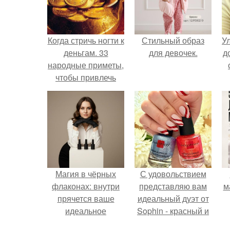
Когда стричь ногти к
Стильный образ
У
деньгам. 33
для девочек.
д
народные приметы,
чтобы привлечь
деньги в дом.
Магия в чёрных
С удовольствием
флаконах: внутри
представляю вам
м
прячется ваше
идеальный дуэт от
идеальное
Sophin - красный и
настроение.
синий оттенки Sand