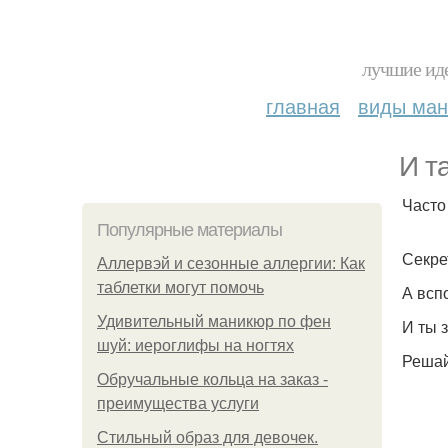
лучшие иде
главная
виды ма
И та
Часто
Популярные материалы
Секре
Аллервэй и сезонные аллергии: Как
таблетки могут помочь
А всп
Удивительный маникюр по фен
И ты 
шуй: иероглифы на ногтях
Решай
Обручальные кольца на заказ -
преимущества услуги
Стильный образ для девочек.