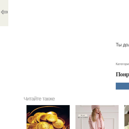
⇦
Ты до
Категори
Понр
Читайте также