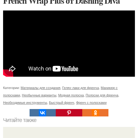
French Wrap Plus от Dashing Diva
Категории:
Материалы для создания
,
Гелях-лаки для френча
,
Маникюр с
полосками
,
Необычные варианты
,
Модная полоска
,
Полоски для френча
,
Необходимые инструменты
,
Быстрый френч
,
Френч с полосками
Читайте также