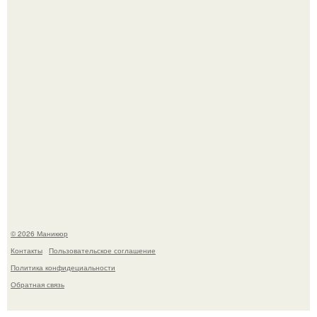
Селена Гомес дала фанатам хоть какой-то повод
успокоиться на фоне всех разговоров о свадьбе Тейлор
свифт.
© 2026 Маникюр
Контакты
Пользовательское соглашение
Политика конфидециальности
Обратная связь