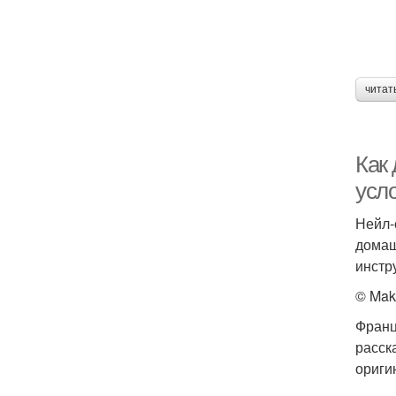
читат
Как
усл
Нейл-
домаш
инстр
© Mak
Франц
расск
ориги