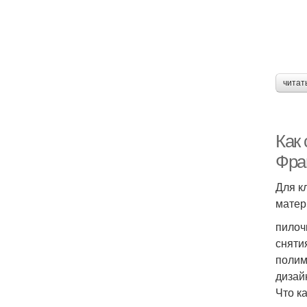
читат
Как
Фра
Для к
матер
пилоч
сняти
полим
дизай
Что к