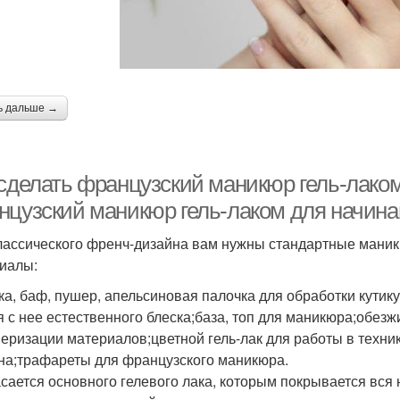
ь дальше →
 сделать французский маникюр гель-лако
нцузский маникюр гель-лаком для начин
лассического френч-дизайна вам нужны стандартные мани
иалы:
ка, баф, пушер, апельсиновая палочка для обработки кути
я с нее естественного блеска;база, топ для маникюра;обез
еризации материалов;цветной гель-лак для работы в техник
на;трафареты для французского маникюра.
асается основного гелевого лака, которым покрывается вся