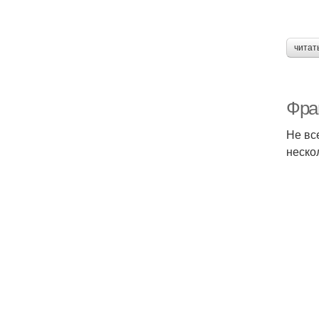
читат
Фра
Не вс
неско