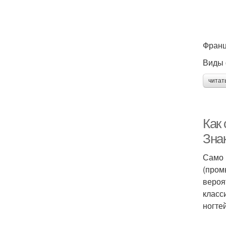
Франц
Виды 
читат
Как
Зна
Само 
(пром
вероя
класс
ногтей