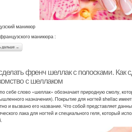
узский маникюр
французского маникюра :
ь дальше →
 сделать френч шеллак с полосками. Как 
комство с шеллаком
по себе слово «шеллак» обозначает природную смолу, кото
ышленного назначения). Покрытие для ногтей shellac имеет
тно и вызвано его название. Что собой представляет данны
ического лака для ногтей и специального геля, который ис
.