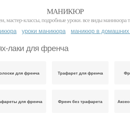
МАНИКЮР
и, мастер-классы, подробные уроки. все виды маникюра т
никюра
уроки маникюра
маникюр в домашних
ях-лаки для френча
олоски для френча
Трафарет для френча
Фр
афареты для френча
Френч без трафарета
Аксес
Френч с полосками