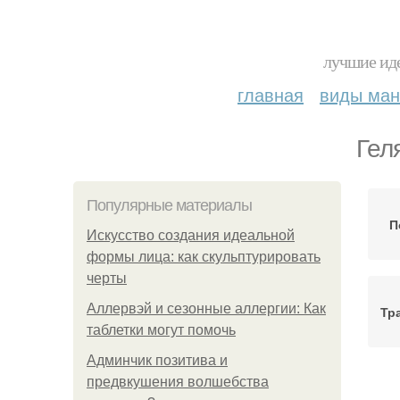
лучшие иде
главная
виды ма
Гел
Популярные материалы
П
Искусство создания идеальной
формы лица: как скульптурировать
черты
Аллервэй и сезонные аллергии: Как
Тр
таблетки могут помочь
Админчик позитива и
предвкушения волшебства