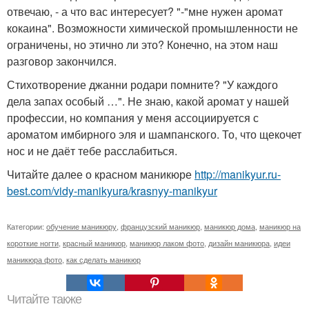
отвечаю, - а что вас интересует? "-"мне нужен аромат
кокаина". Возможности химической промышленности не
ограничены, но этично ли это? Конечно, на этом наш
разговор закончился.
Стихотворение джанни родари помните? "У каждого
дела запах особый …". Не знаю, какой аромат у нашей
профессии, но компания у меня ассоциируется с
ароматом имбирного эля и шампанского. То, что щекочет
нос и не даёт тебе расслабиться.
Читайте далее о красном маникюре
http://manikyur.ru-
best.com/vidy-manikyura/krasnyy-manikyur
Категории:
обучение маникюру
,
французский маникюр
,
маникюр дома
,
маникюр на
короткие ногти
,
красный маникюр
,
маникюр лаком фото
,
дизайн маникюра
,
идеи
маникюра фото
,
как сделать маникюр
Читайте также