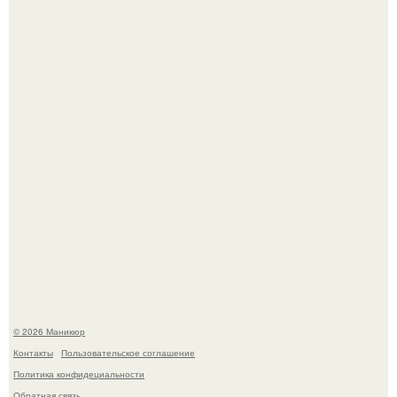
успокоиться на фоне всех разговоров о свадьбе Тейлор
свифт.
В нижегородской области трагически погибла 14-летняя
школьница - она покончила с собой на фоне подготовки к
контрольной по английскому языку.
© 2026 Маникюр
Контакты
Пользовательское соглашение
Политика конфидециальности
Обратная связь