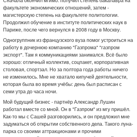
Сначала окончил мгимо: получил степень бакалавра на
факультете экономических отношений, затем -
магистерскую степень на факультете политологии.
Продолжил обучение в институте политических наук в
Париже, после чего вернулся в 2008 году в Москву.
Одногруппник из французского вуза помог устроиться на
работу в дочернюю компанию "Газпрома" "газпром
экспорт". Там я коммуникациями занимался. Всё было
хорошо: отличный коллектив, соцпакет, корпоративная
столовая, спортзал. Но за полтора года работы ничего
не изменилось. Мне не хватало кипучей деятельности,
которая была во время учёбы: день был расписан с
семи утра до часа ночи.
Мой будущий бизнес - партнёр Александр Лушин
работал вместе со мной. Он в "Газпром" из мгу пришёл.
Как-то мы с Сашей разговорились, и он предложил мне
задуматься об открытии собственного дела. Такого луна-
парка со своими аттракционами и прочими