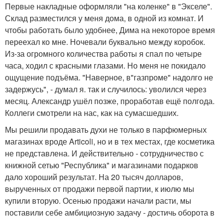
Первые накладные оформляли "на коленке" в "Экселе".
Склад разместился у меня дома, в одной из комнат. И
чтобы работать было удобнее, Дима на некоторое время
переехал ко мне. Ночевали буквально между коробок.
Из-за огромного количества работы я спал по четыре
часа, ходил с красными глазами. Но меня не покидало
ощущение подъёма. "Наверное, в"газпроме" надолго не
задержусь", - думал я. так и случилось: уволился через
месяц. Александр ушёл позже, проработав ещё полгода.
Коллеги смотрели на нас, как на сумасшедших.
Мы решили продавать духи не только в парфюмерных
магазинах вроде Articoli, но и в тех местах, где косметика
не представлена. И действительно - сотрудничество с
книжной сетью "Республика" и магазинами подарков
дало хороший результат. На 20 тысяч долларов,
вырученных от продажи первой партии, к июлю мы
купили вторую. Осенью продажи начали расти, мы
поставили себе амбициозную задачу - достичь оборота в