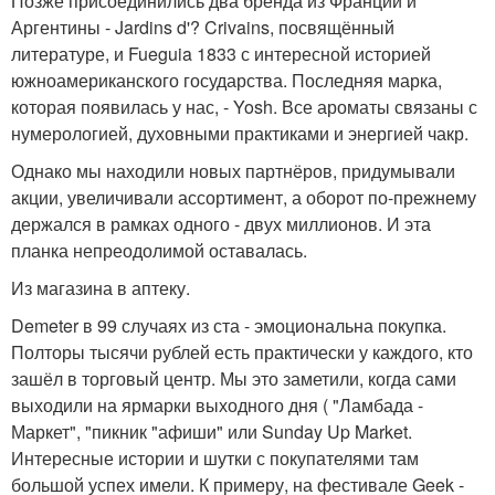
Позже присоединились два бренда из Франции и
Аргентины - Jardins d'? Crivains, посвящённый
литературе, и Fueguia 1833 с интересной историей
южноамериканского государства. Последняя марка,
которая появилась у нас, - Yosh. Все ароматы связаны с
нумерологией, духовными практиками и энергией чакр.
Однако мы находили новых партнёров, придумывали
акции, увеличивали ассортимент, а оборот по-прежнему
держался в рамках одного - двух миллионов. И эта
планка непреодолимой оставалась.
Из магазина в аптеку.
Demeter в 99 случаях из ста - эмоциональна покупка.
Полторы тысячи рублей есть практически у каждого, кто
зашёл в торговый центр. Мы это заметили, когда сами
выходили на ярмарки выходного дня ( "Ламбада -
Маркет", "пикник "афиши" или Sunday Up Market.
Интересные истории и шутки с покупателями там
большой успех имели. К примеру, на фестивале Geek -