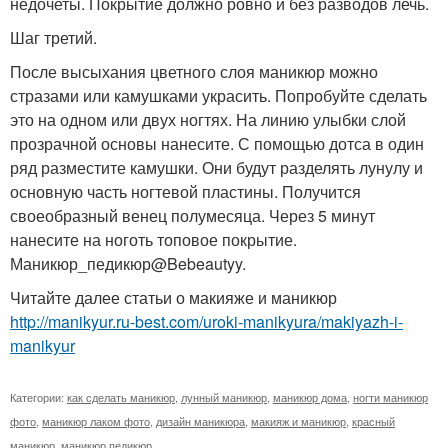
недочеты. Покрытие должно ровно и без разводов лечь.
Шаг третий.
После высыхания цветного слоя маникюр можно
стразами или камушками украсить. Попробуйте сделать
это на одном или двух ногтях. На линию улыбки слой
прозрачной основы нанесите. С помощью дотса в один
ряд разместите камушки. Они будут разделять лунулу и
основную часть ногтевой пластины. Получится
своеобразный венец полумесяца. Через 5 минут
нанесите на ноготь топовое покрытие.
Маникюр_педикюр@Bebeautyy.
Читайте далее статьи о макияже и маникюр
http://manikyur.ru-best.com/uroki-manikyura/makiyazh-i-
manikyur
Категории:
как сделать маникюр
,
лунный маникюр
,
маникюр дома
,
ногти маникюр
фото
,
маникюр лаком фото
,
дизайн маникюра
,
макияж и маникюр
,
красный
маникюр
,
маникюр педикюр