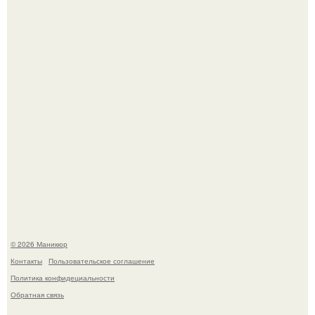
Нюдовый педикюр - это "Тихая Роскошь" в уходе.
Селена Гомес дала фанатам хоть какой-то повод
успокоиться на фоне всех разговоров о свадьбе Тейлор
свифт.
© 2026 Маникюр
Контакты
Пользовательское соглашение
Политика конфидециальности
Обратная связь